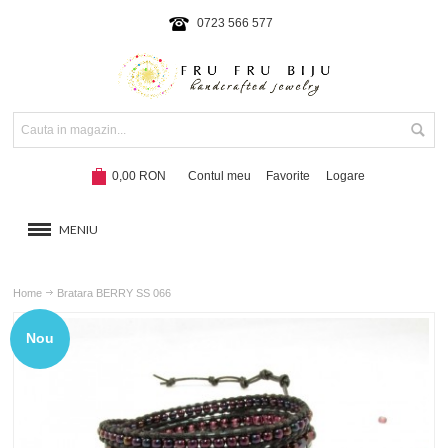
0723 566 577
0,00 RON
Contul meu
Favorite
Logare
MENIU
BRATARI
Home
Bratara BERRY SS 066
COLIERE SI SETURI
Nou
BRATARI CU SNUR
Hot!
NOUTATI 2024