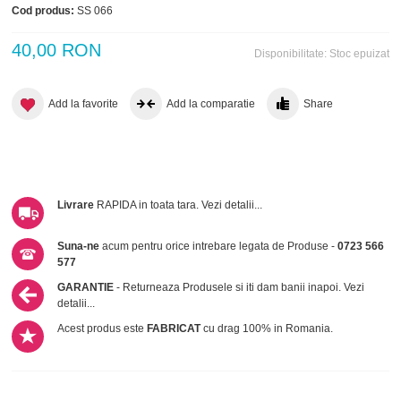
Cod produs:
SS 066
40,00 RON
Disponibilitate:
Stoc epuizat
Add la favorite
Add la comparatie
Share
Livrare
RAPIDA in toata tara.
Vezi detalii...
Suna-ne
acum pentru orice intrebare legata de Produse -
0723 566
577
GARANTIE
- Returneaza Produsele si iti dam banii inapoi.
Vezi
detalii...
Acest produs este
FABRICAT
cu drag 100% in Romania.