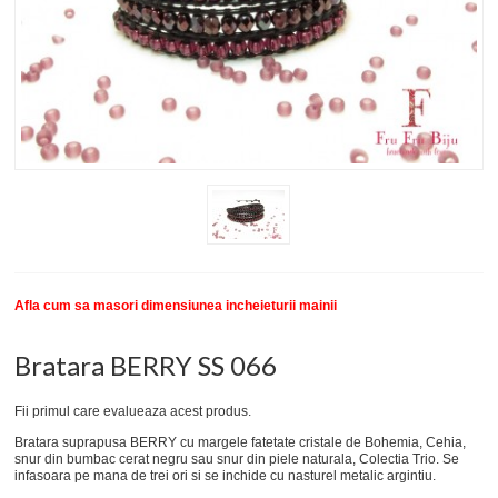
New
SETURI BRATARI
COLECTII BRATARI
DESPRE NOI
TESTIMONIALE CLIENTI
INFO PRODUSE
Afla cum sa masori dimensiunea incheieturii mainii
Bratara BERRY SS 066
Fii primul care evalueaza acest produs.
Bratara suprapusa BERRY cu margele fatetate cristale de Bohemia, Cehia,
snur din bumbac cerat negru sau snur din piele naturala, Colectia Trio. Se
infasoara pe mana de trei ori si se inchide cu nasturel metalic argintiu.