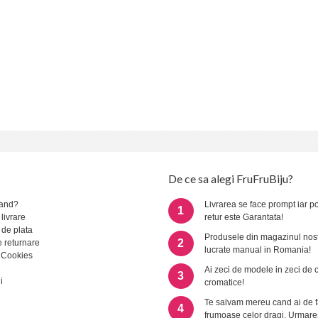
De ce sa alegi FruFruBiju?
and?
Livrarea se face prompt iar po
1
 livrare
retur este Garantata!
 de plata
Produsele din magazinul nost
2
e returnare
lucrate manual in Romania!
 Cookies
Ai zeci de modele in zeci de 
3
i
cromatice!
Te salvam mereu cand ai de f
4
frumoase celor dragi. Urmare