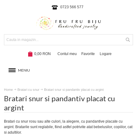
0723 566 577
0,00 RON
Contul meu
Favorite
Logare
MENIU
BRATARI
Home
Bratari cu snur
Bratari snur si pandantiv placat cu argint
Bratari snur si pandantiv placat cu
COLIERE SI SETURI
argint
BRATARI CU SNUR
Bratari cu snur rosu sau alte culori, la alegere, cu pandantive placate cu
argint. Bratarile sunt reglabile, fiind astfel potrivite atat bebelusilor, copiilor, cat
BRATARI SNUR SI PANDANTIV PLACAT CU AUR
si adultilor.