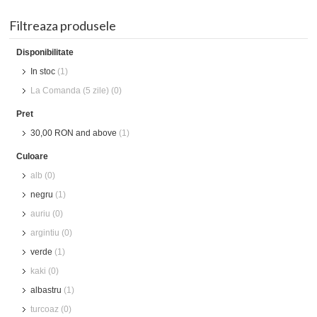
Filtreaza produsele
Disponibilitate
In stoc
(1)
La Comanda (5 zile) (0)
Pret
30,00 RON
and above
(1)
Culoare
alb (0)
negru
(1)
auriu (0)
argintiu (0)
verde
(1)
kaki (0)
albastru
(1)
turcoaz (0)