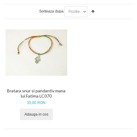
BRATARI SNUR SI PANDANTIV PLACAT CU ARGINT
Sorteaza dupa
BRATARI SNUR CU CRISTALE SWAROVSKI
BRATARI SNUR SI PANDANTIV DIN ARGINT
New
Hot!
NOUTATI 2024
New
SETURI BRATARI
COLECTII BRATARI
Bratara snur si pandantiv mana
lui Fatima LC070
DESPRE NOI
35,00 RON
TESTIMONIALE CLIENTI
Adauga in cos
INFO PRODUSE