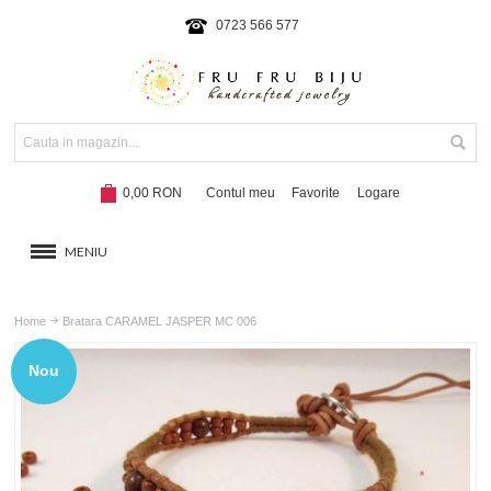
0723 566 577
0,00 RON
Contul meu
Favorite
Logare
MENIU
BRATARI
Home
Bratara CARAMEL JASPER MC 006
COLIERE SI SETURI
Nou
BRATARI CU SNUR
Hot!
NOUTATI 2024