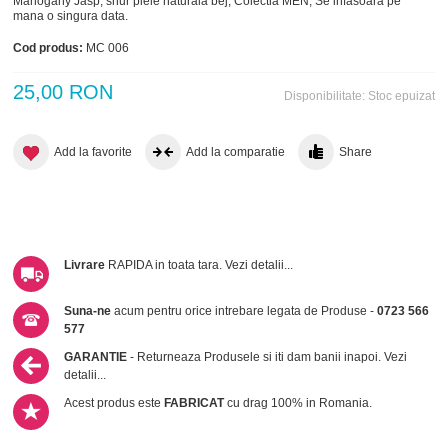
Mahogany Jasp, snur piele naturala bej, Colectia MEN, Se infasoara pe
mana o singura data.
Cod produs:
MC 006
25,00 RON
Disponibilitate:
Stoc epuizat
Add la favorite
Add la comparatie
Share
Livrare
RAPIDA in toata tara.
Vezi detalii...
Suna-ne
acum pentru orice intrebare legata de Produse -
0723 566
577
GARANTIE
- Returneaza Produsele si iti dam banii inapoi.
Vezi
detalii...
Acest produs este
FABRICAT
cu drag 100% in Romania.