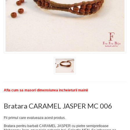
New
SETURI BRATARI
COLECTII BRATARI
DESPRE NOI
TESTIMONIALE CLIENTI
INFO PRODUSE
Afla cum sa masori dimensiunea incheieturii mainii
Bratara CARAMEL JASPER MC 006
Fii primul care evalueaza acest produs.
Bratara pentru barbati CARAMEL JASPER cu pietre semipretioase