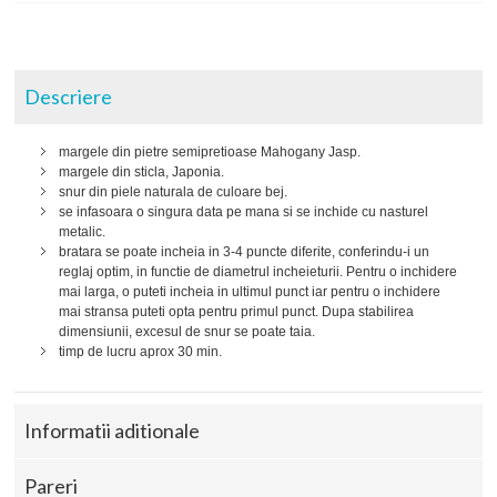
Descriere
margele din pietre semipretioase Mahogany Jasp.
margele din sticla, Japonia.
snur din piele naturala de culoare bej.
se infasoara o singura data pe mana si se inchide cu nasturel
metalic.
bratara se poate incheia in 3-4 puncte diferite, conferindu-i un
reglaj optim, in functie de diametrul incheieturii. Pentru o inchidere
mai larga, o puteti incheia in ultimul punct iar pentru o inchidere
mai stransa puteti opta pentru primul punct. Dupa stabilirea
dimensiunii, excesul de snur se poate taia.
timp de lucru aprox 30 min.
Informatii aditionale
Pareri