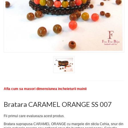
New
SETURI BRATARI
COLECTII BRATARI
DESPRE NOI
TESTIMONIALE CLIENTI
INFO PRODUSE
Afla cum sa masori dimensiunea incheieturii mainii
Bratara CARAMEL ORANGE SS 007
Fii primul care evalueaza acest produs.
Bratara suprapusa CARAMEL ORANGE cu margele din sticla Cehia, snur din