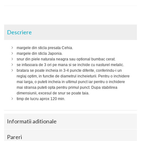
Descriere
margele din sticla presata Cehia.
margele din sticla Japonia.
snur din piele naturala neagra sau optional bumbac cerat.
se infasoara de 3 ori pe mana si se inchide cu nasturel metalic.
bratara se poate incheia in 3-4 puncte diferite, conferindu-i un
reglaj optim, in functie de diametrul incheieturii. Pentru o inchidere
mai larga, o puteti incheia in ultimul punct iar pentru o inchidere
mai stransa puteti opta pentru primul punct. Dupa stabilirea
dimensiunii, excesul de snur se poate taia.
timp de lucru aprox 120 min.
Informatii aditionale
Pareri