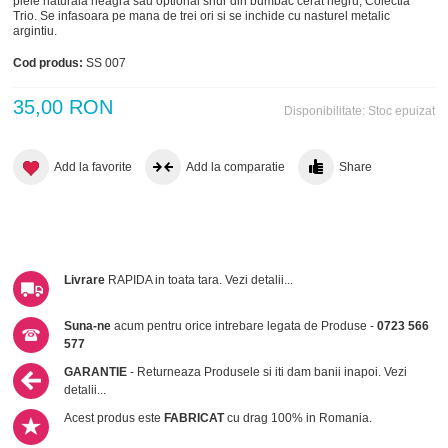
piele naturala neagra sau optional snur din bumbac cerat negru, Colectia
Trio. Se infasoara pe mana de trei ori si se inchide cu nasturel metalic
argintiu.
Cod produs:
SS 007
35,00 RON
Disponibilitate:
Stoc epuizat
Add la favorite
Add la comparatie
Share
Livrare
RAPIDA in toata tara.
Vezi detalii...
Suna-ne
acum pentru orice intrebare legata de Produse -
0723 566
577
GARANTIE
- Returneaza Produsele si iti dam banii inapoi.
Vezi
detalii...
Acest produs este
FABRICAT
cu drag 100% in Romania.