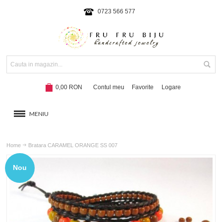
0723 566 577
0,00 RON
Contul meu
Favorite
Logare
MENIU
BRATARI
Home
Bratara CARAMEL ORANGE SS 007
COLIERE SI SETURI
Nou
BRATARI CU SNUR
Hot!
NOUTATI 2024