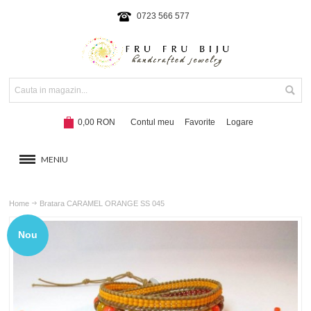
0723 566 577
0,00 RON
Contul meu
Favorite
Logare
MENIU
BRATARI
Home
Bratara CARAMEL ORANGE SS 045
COLIERE SI SETURI
Nou
BRATARI CU SNUR
Hot!
NOUTATI 2024