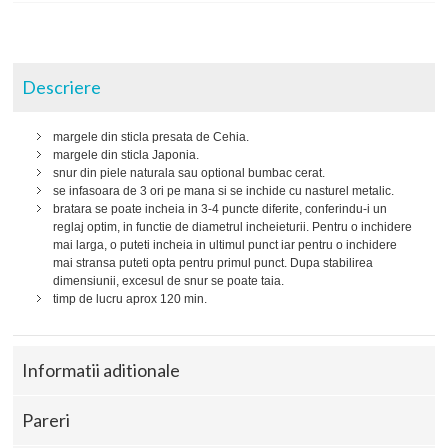
Descriere
margele din sticla presata de Cehia.
margele din sticla Japonia.
snur din piele naturala sau optional bumbac cerat.
se infasoara de 3 ori pe mana si se inchide cu nasturel metalic.
bratara se poate incheia in 3-4 puncte diferite, conferindu-i un
reglaj optim, in functie de diametrul incheieturii. Pentru o inchidere
mai larga, o puteti incheia in ultimul punct iar pentru o inchidere
mai stransa puteti opta pentru primul punct. Dupa stabilirea
dimensiunii, excesul de snur se poate taia.
timp de lucru aprox 120 min.
Informatii aditionale
Pareri