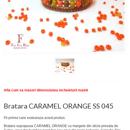
New
SETURI BRATARI
COLECTII BRATARI
DESPRE NOI
TESTIMONIALE CLIENTI
INFO PRODUSE
Afla cum sa masori dimensiunea incheieturii mainii
Bratara CARAMEL ORANGE SS 045
Fii primul care evalueaza acest produs.
Bratara suprapusa CARAMEL ORANGE cu margele din sticla presata de