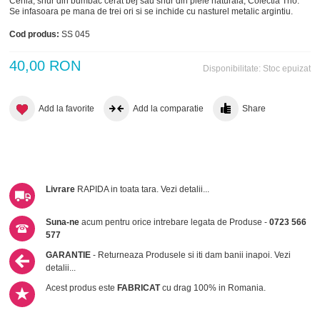
Cehia, snur din bumbac cerat bej sau snur din piele naturala, Colectia Trio.
Se infasoara pe mana de trei ori si se inchide cu nasturel metalic argintiu.
Cod produs:
SS 045
40,00 RON
Disponibilitate:
Stoc epuizat
Add la favorite
Add la comparatie
Share
Livrare
RAPIDA in toata tara.
Vezi detalii...
Suna-ne
acum pentru orice intrebare legata de Produse -
0723 566
577
GARANTIE
- Returneaza Produsele si iti dam banii inapoi.
Vezi
detalii...
Acest produs este
FABRICAT
cu drag 100% in Romania.