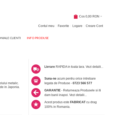
Cos
0,00 RON
Contul meu
Favorite
Logare
Creare Cont
NIALE CLIENTI
INFO PRODUSE
Livrare
RAPIDA in toata tara.
Vezi detalii...
Suna-ne
acum pentru orice intrebare
lului metalic.
legata de Produse -
0723 566 577
ade in Japonia.
GARANTIE
- Returneaza Produsele si iti
dam banii inapoi.
Vezi detalii...
Acest produs este
FABRICAT
cu drag
100% in Romania.