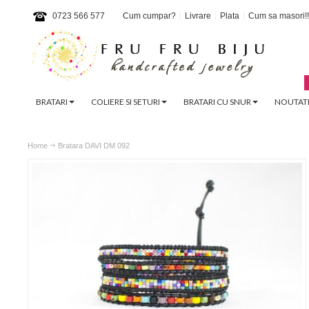
0723 566 577
Cum cumpar?
Livrare
Plata
Cum sa masori!!
BRATARI
COLIERE SI SETURI
BRATARI CU SNUR
NOUTATI
Home
Bratara DAVI DM 092