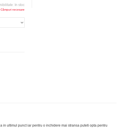
ibilitate:
In stoc
 Câmpuri necesare
ia in ultimul punct iar pentru o inchidere mai stransa puteti opta pentru