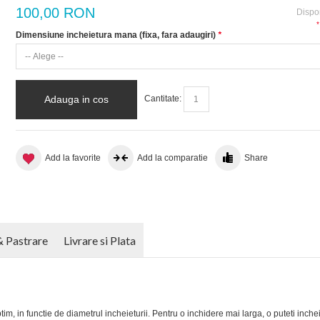
100,00 RON
Dispon
*
Dimensiune incheietura mana (fixa, fara adaugiri)
*
Adauga in cos
Cantitate:
Add la favorite
Add la comparatie
Share
& Pastrare
Livrare si Plata
tim, in functie de diametrul incheieturii. Pentru o inchidere mai larga, o puteti inche