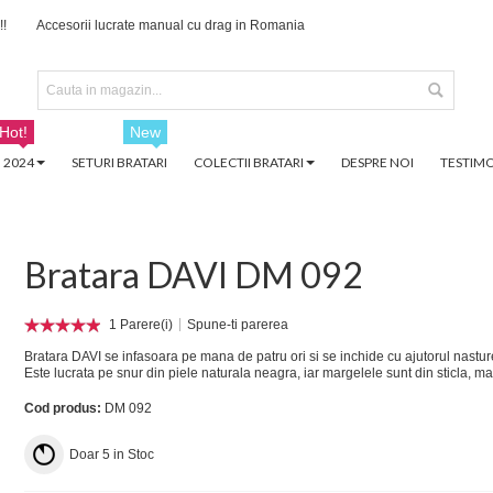
!!
Accesorii lucrate manual cu drag in Romania
Hot!
New
 2024
SETURI BRATARI
COLECTII BRATARI
DESPRE NOI
TESTIMO
Bratara DAVI DM 092
1 Parere(i)
Spune-ti parerea
Bratara DAVI se infasoara pe mana de patru ori si se inchide cu ajutorul nasture
Este lucrata pe snur din piele naturala neagra, iar margelele sunt din sticla, m
Cod produs:
DM 092
Doar
5
in Stoc