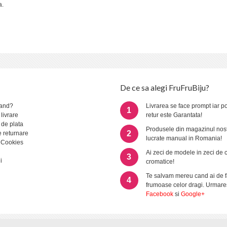
a.
De ce sa alegi FruFruBiju?
and?
Livrarea se face prompt iar po
1
 livrare
retur este Garantata!
 de plata
Produsele din magazinul nost
2
e returnare
lucrate manual in Romania!
 Cookies
Ai zeci de modele in zeci de 
3
i
cromatice!
Te salvam mereu cand ai de f
4
frumoase celor dragi. Urmare
Facebook
si
Google+