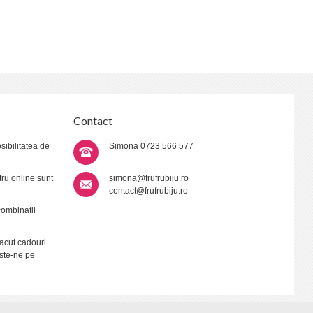
Contact
sibilitatea de
Simona
0723 566 577
ru online sunt
simona@frufrubiju.ro
contact@frufrubiju.ro
combinatii
acut cadouri
ste-ne pe