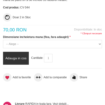
mana de patru ori si se inchide cu nasturel metalic.
Cod produs:
CV 044
Doar
2
in Stoc
70,00 RON
Disponibilitate:
In stoc
* Câmpuri necesare
Dimensiune incheietura mana (fixa, fara adaugiri)
*
Adauga in cos
Cantitate:
Add la favorite
Add la comparatie
Share
Livrare
RAPIDA in toata tara.
Vezi detalii...