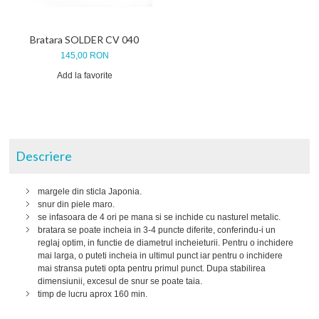
Bratara SOLDER CV 040
145,00 RON
Add la favorite
Descriere
margele din sticla Japonia.
snur din piele maro.
se infasoara de 4 ori pe mana si se inchide cu nasturel metalic.
bratara se poate incheia in 3-4 puncte diferite, conferindu-i un
reglaj optim, in functie de diametrul incheieturii. Pentru o inchidere
mai larga, o puteti incheia in ultimul punct iar pentru o inchidere
mai stransa puteti opta pentru primul punct. Dupa stabilirea
dimensiunii, excesul de snur se poate taia.
timp de lucru aprox 160 min.