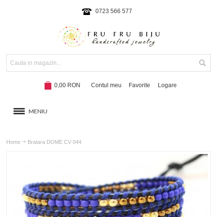
0723 566 577
0,00 RON
Contul meu
Favorite
Logare
MENIU
BRATARI
Home
Bratara DOME CV 044
COLIERE SI SETURI
BRATARI CU SNUR
Hot!
NOUTATI 2024