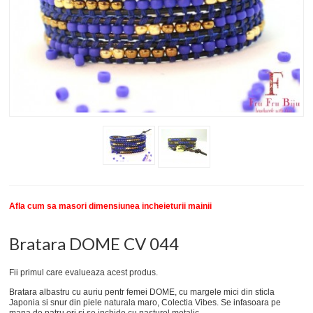
New
SETURI BRATARI
COLECTII BRATARI
DESPRE NOI
TESTIMONIALE CLIENTI
INFO PRODUSE
Afla cum sa masori dimensiunea incheieturii mainii
Bratara DOME CV 044
Fii primul care evalueaza acest produs.
Bratara albastru cu auriu pentr femei DOME, cu margele mici din sticla
Japonia si snur din piele naturala maro, Colectia Vibes. Se infasoara pe