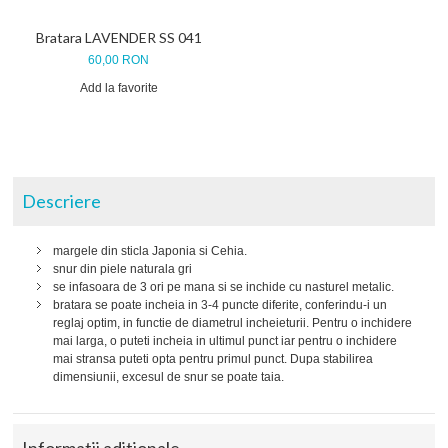
Bratara LAVENDER SS 041
60,00 RON
Add la favorite
Descriere
margele din sticla Japonia si Cehia.
snur din piele naturala gri
se infasoara de 3 ori pe mana si se inchide cu nasturel metalic.
bratara se poate incheia in 3-4 puncte diferite, conferindu-i un
reglaj optim, in functie de diametrul incheieturii. Pentru o inchidere
mai larga, o puteti incheia in ultimul punct iar pentru o inchidere
mai stransa puteti opta pentru primul punct. Dupa stabilirea
dimensiunii, excesul de snur se poate taia.
Informatii aditionale