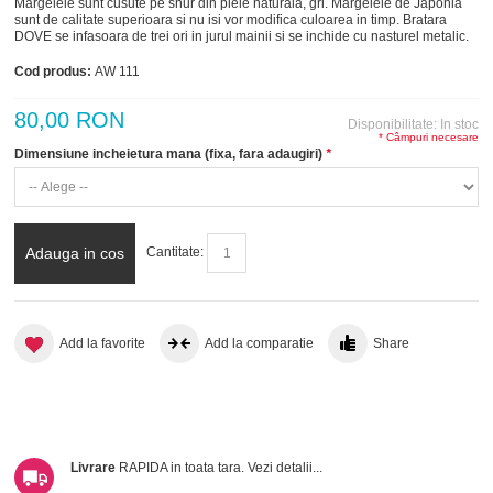
Margelele sunt cusute pe snur din piele naturala, gri. Margelele de Japonia
sunt de calitate superioara si nu isi vor modifica culoarea in timp. Bratara
DOVE se infasoara de trei ori in jurul mainii si se inchide cu nasturel metalic.
Cod produs:
AW 111
80,00 RON
Disponibilitate:
In stoc
* Câmpuri necesare
Dimensiune incheietura mana (fixa, fara adaugiri)
*
Adauga in cos
Cantitate:
Add la favorite
Add la comparatie
Share
Livrare
RAPIDA in toata tara.
Vezi detalii...