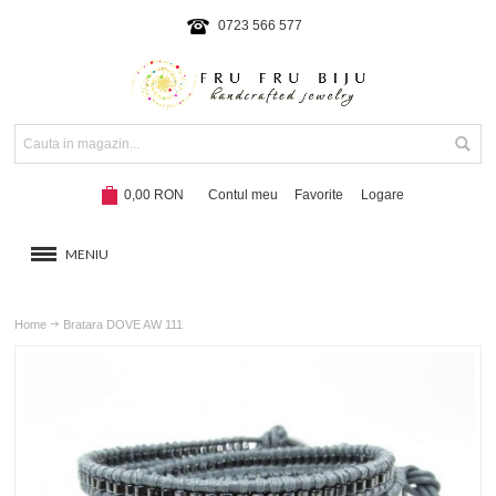
0723 566 577
0,00 RON
Contul meu
Favorite
Logare
MENIU
BRATARI
Home
Bratara DOVE AW 111
COLIERE SI SETURI
BRATARI CU SNUR
Hot!
NOUTATI 2024