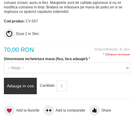
culoare ciclam, auriu si frez. Margelele sunt de calitate japoneza si nu isi
modifica culoarea in timp. Bratara se infasoara pe mana de patru ori si se
regleaza cu ajutorul capatului extensibil.
Cod produs:
CV 057
Doar
2
in Stoc
70,00 RON
Disponibilitate:
In stoc
* Câmpuri necesare
Dimensiune incheietura mana (fixa, fara adaugiri)
*
Adauga in cos
Cantitate:
Add la favorite
Add la comparatie
Share