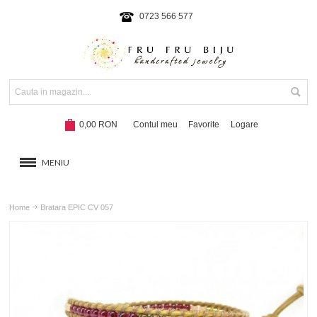
0723 566 577
0,00 RON
Contul meu
Favorite
Logare
MENIU
BRATARI
Home
Bratara EPIC CV 057
COLIERE SI SETURI
BRATARI CU SNUR
Hot!
NOUTATI 2024