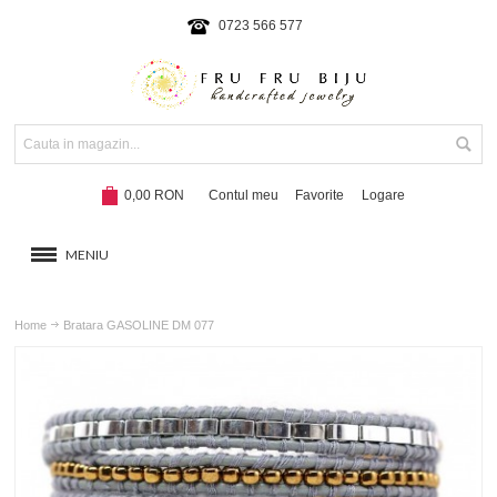
0723 566 577
0,00 RON
Contul meu
Favorite
Logare
MENIU
BRATARI
Home
Bratara GASOLINE DM 077
COLIERE SI SETURI
BRATARI CU SNUR
Hot!
NOUTATI 2024