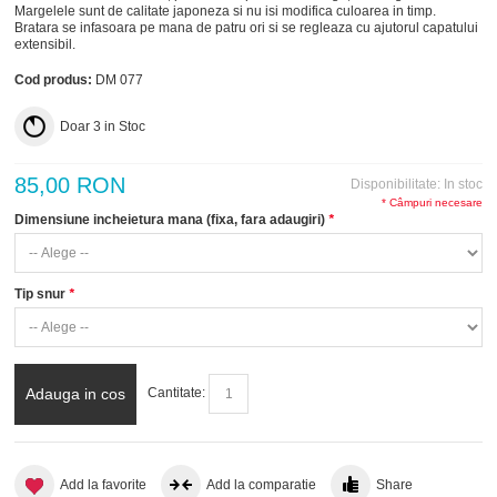
Margelele sunt de calitate japoneza si nu isi modifica culoarea in timp.
Bratara se infasoara pe mana de patru ori si se regleaza cu ajutorul capatului
extensibil.
Cod produs:
DM 077
Doar
3
in Stoc
85,00 RON
Disponibilitate:
In stoc
* Câmpuri necesare
Dimensiune incheietura mana (fixa, fara adaugiri)
*
Tip snur
*
Adauga in cos
Cantitate:
Add la favorite
Add la comparatie
Share