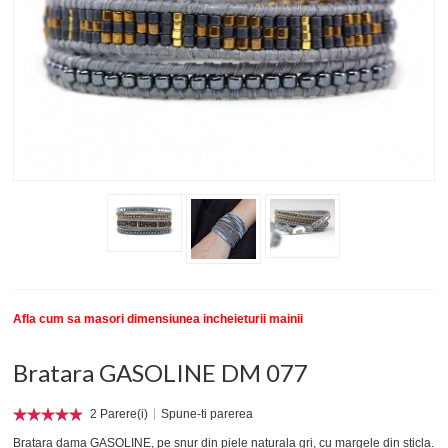
New
SETURI BRATARI
COLECTII BRATARI
DESPRE NOI
TESTIMONIALE CLIENTI
INFO PRODUSE
Afla cum sa masori dimensiunea incheieturii mainii
Bratara GASOLINE DM 077
2 Parere(i)
Spune-ti parerea
Bratara dama GASOLINE, pe snur din piele naturala gri, cu margele din sticla.