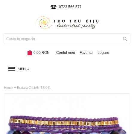
0723 566 577
0,00 RON
Contul meu
Favorite
Logare
MENIU
BRATARI
Home
Bratara GILIAN TS 041
COLIERE SI SETURI
BRATARI CU SNUR
Hot!
NOUTATI 2024