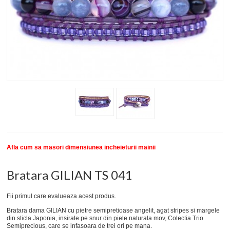
New
SETURI BRATARI
COLECTII BRATARI
DESPRE NOI
TESTIMONIALE CLIENTI
INFO PRODUSE
Afla cum sa masori dimensiunea incheieturii mainii
Bratara GILIAN TS 041
Fii primul care evalueaza acest produs.
Bratara dama GILIAN cu pietre semipretioase angelit, agat stripes si margele
din sticla Japonia, insirate pe snur din piele naturala mov, Colectia Trio
Semiprecious, care se infasoara de trei ori pe mana.