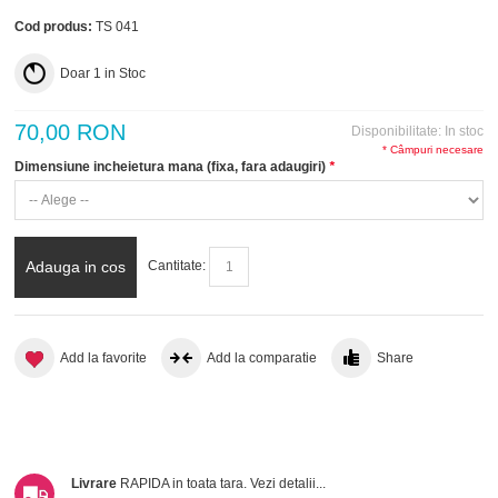
Cod produs:
TS 041
Doar
1
in Stoc
70,00 RON
Disponibilitate:
In stoc
* Câmpuri necesare
Dimensiune incheietura mana (fixa, fara adaugiri)
*
Adauga in cos
Cantitate:
Add la favorite
Add la comparatie
Share
Livrare
RAPIDA in toata tara.
Vezi detalii...