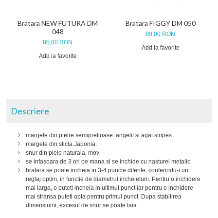
Bratara NEW FUTURA DM
Bratara FIGGY DM 050
048
80,00 RON
85,00 RON
Add la favorite
Add la favorite
Descriere
margele din pietre semipretioase: angelit si agat stripes.
margele din sticla Japonia.
snur din piele naturala, mov
se infasoara de 3 ori pe mana si se inchide cu nasturel metalic.
bratara se poate incheia in 3-4 puncte diferite, conferindu-i un
reglaj optim, in functie de diametrul incheieturii. Pentru o inchidere
mai larga, o puteti incheia in ultimul punct iar pentru o inchidere
mai stransa puteti opta pentru primul punct. Dupa stabilirea
dimensiunii, excesul de snur se poate taia.