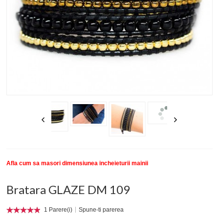
New
SETURI BRATARI
COLECTII BRATARI
DESPRE NOI
TESTIMONIALE CLIENTI
INFO PRODUSE
Afla cum sa masori dimensiunea incheieturii mainii
Bratara GLAZE DM 109
1 Parere(i)
Spune-ti parerea