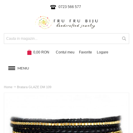
0723 566 577
0,00 RON
Contul meu
Favorite
Logare
MENIU
BRATARI
Home
Bratara GLAZE DM 109
COLIERE SI SETURI
BRATARI CU SNUR
Hot!
NOUTATI 2024