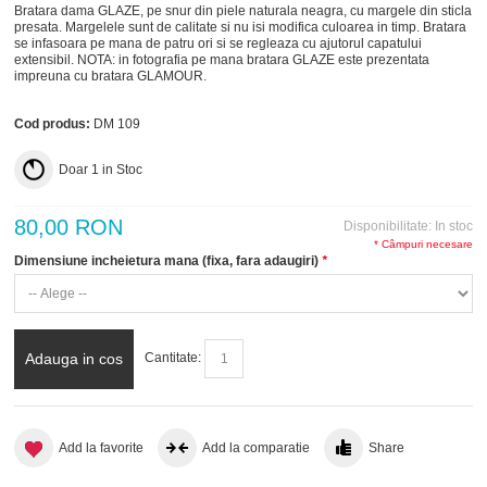
Bratara dama GLAZE, pe snur din piele naturala neagra, cu margele din sticla
presata. Margelele sunt de calitate si nu isi modifica culoarea in timp. Bratara
se infasoara pe mana de patru ori si se regleaza cu ajutorul capatului
extensibil. NOTA: in fotografia pe mana bratara GLAZE este prezentata
impreuna cu bratara
GLAMOUR
.
Cod produs:
DM 109
Doar
1
in Stoc
80,00 RON
Disponibilitate:
In stoc
* Câmpuri necesare
Dimensiune incheietura mana (fixa, fara adaugiri)
*
Adauga in cos
Cantitate:
Add la favorite
Add la comparatie
Share