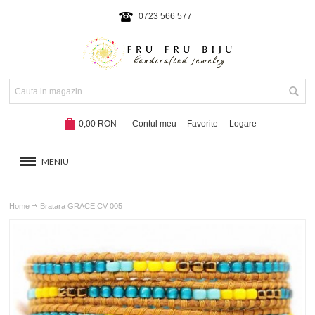
0723 566 577
0,00 RON
Contul meu
Favorite
Logare
MENIU
BRATARI
Home
Bratara GRACE CV 005
COLIERE SI SETURI
BRATARI CU SNUR
Hot!
NOUTATI 2024