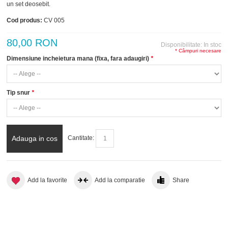
un set deosebit.
Cod produs:
CV 005
80,00 RON
Disponibilitate:
In stoc
* Câmpuri necesare
Dimensiune incheietura mana (fixa, fara adaugiri)
*
Tip snur
*
Adauga in cos
Cantitate:
Add la favorite
Add la comparatie
Share