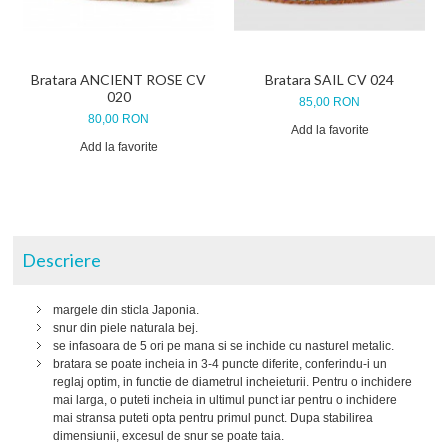
Bratara ANCIENT ROSE CV
Bratara SAIL CV 024
020
85,00 RON
80,00 RON
Add la favorite
Add la favorite
Descriere
margele din sticla Japonia.
snur din piele naturala bej.
se infasoara de 5 ori pe mana si se inchide cu nasturel metalic.
bratara se poate incheia in 3-4 puncte diferite, conferindu-i un
reglaj optim, in functie de diametrul incheieturii. Pentru o inchidere
mai larga, o puteti incheia in ultimul punct iar pentru o inchidere
mai stransa puteti opta pentru primul punct. Dupa stabilirea
dimensiunii, excesul de snur se poate taia.