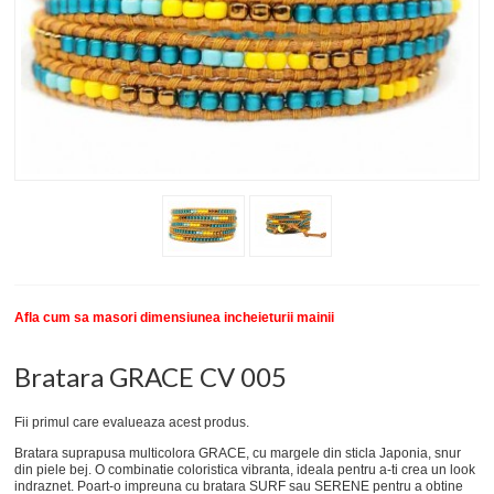
New
SETURI BRATARI
COLECTII BRATARI
DESPRE NOI
TESTIMONIALE CLIENTI
INFO PRODUSE
Afla cum sa masori dimensiunea incheieturii mainii
Bratara GRACE CV 005
Fii primul care evalueaza acest produs.
Bratara suprapusa multicolora GRACE, cu margele din sticla Japonia, snur
din piele bej. O combinatie coloristica vibranta, ideala pentru a-ti crea un look
indraznet. Poart-o impreuna cu bratara SURF sau SERENE pentru a obtine