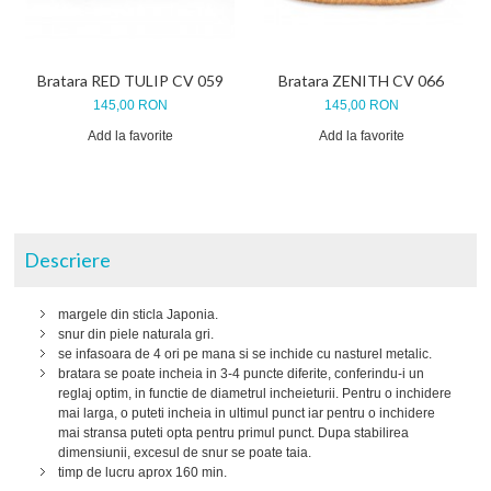
Bratara RED TULIP CV 059
Bratara ZENITH CV 066
145,00 RON
145,00 RON
Add la favorite
Add la favorite
Descriere
margele din sticla Japonia.
snur din piele naturala gri.
se infasoara de 4 ori pe mana si se inchide cu nasturel metalic.
bratara se poate incheia in 3-4 puncte diferite, conferindu-i un
reglaj optim, in functie de diametrul incheieturii. Pentru o inchidere
mai larga, o puteti incheia in ultimul punct iar pentru o inchidere
mai stransa puteti opta pentru primul punct. Dupa stabilirea
dimensiunii, excesul de snur se poate taia.
timp de lucru aprox 160 min.