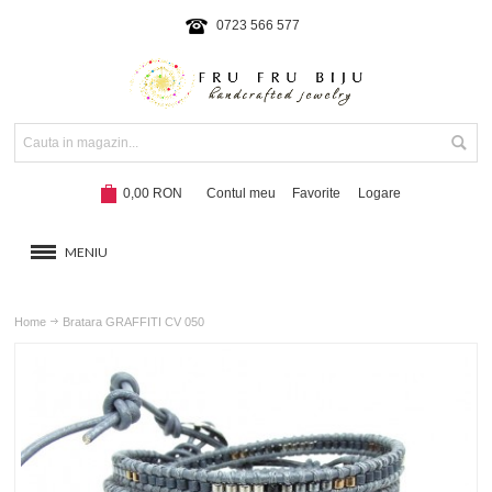
0723 566 577
0,00 RON
Contul meu
Favorite
Logare
MENIU
BRATARI
Home
Bratara GRAFFITI CV 050
COLIERE SI SETURI
BRATARI CU SNUR
Hot!
NOUTATI 2024