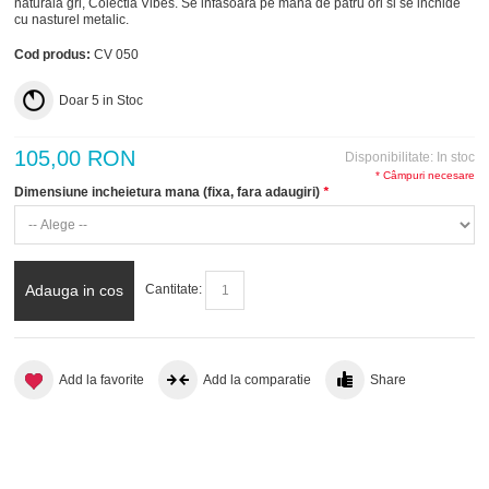
naturala gri, Colectia Vibes. Se infasoara pe mana de patru ori si se inchide
cu nasturel metalic.
Cod produs:
CV 050
Doar
5
in Stoc
105,00 RON
Disponibilitate:
In stoc
* Câmpuri necesare
Dimensiune incheietura mana (fixa, fara adaugiri)
*
Adauga in cos
Cantitate:
Add la favorite
Add la comparatie
Share