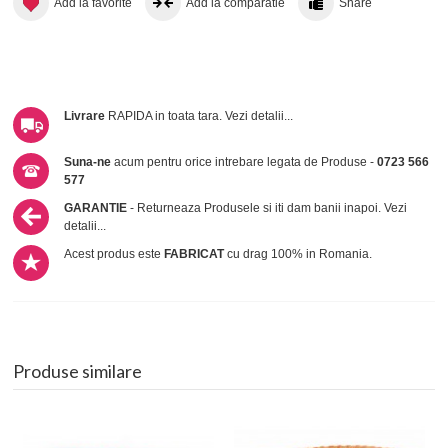
Add la favorite
Add la comparatie
Share
Livrare
RAPIDA in toata tara.
Vezi detalii...
Suna-ne
acum pentru orice intrebare legata de Produse -
0723 566
577
GARANTIE
- Returneaza Produsele si iti dam banii inapoi.
Vezi
detalii...
Acest produs este
FABRICAT
cu drag 100% in Romania.
Produse similare