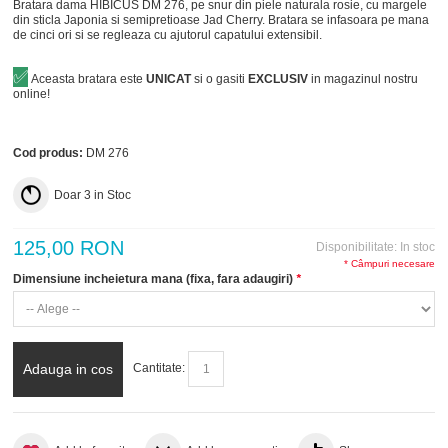
Bratara dama HIBICUS DM 276, pe snur din piele naturala rosie, cu margele
din sticla Japonia si semipretioase Jad Cherry. Bratara se infasoara pe mana
de cinci ori si se regleaza cu ajutorul capatului extensibil.
✅
Aceasta bratara este
UNICAT
si o gasiti
EXCLUSIV
in magazinul nostru
online!
Cod produs:
DM 276
Doar
3
in Stoc
125,00 RON
Disponibilitate:
In stoc
* Câmpuri necesare
Dimensiune incheietura mana (fixa, fara adaugiri)
*
Adauga in cos
Cantitate: