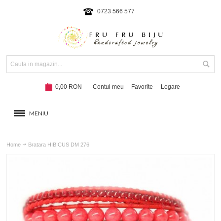
0723 566 577
0,00 RON
Contul meu
Favorite
Logare
MENIU
BRATARI
Home
Bratara HIBICUS DM 276
COLIERE SI SETURI
BRATARI CU SNUR
Hot!
NOUTATI 2024