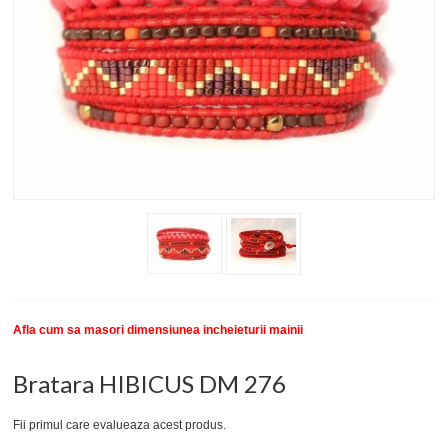
New
SETURI BRATARI
COLECTII BRATARI
DESPRE NOI
TESTIMONIALE CLIENTI
INFO PRODUSE
Afla cum sa masori dimensiunea incheieturii mainii
Bratara HIBICUS DM 276
Fii primul care evalueaza acest produs.