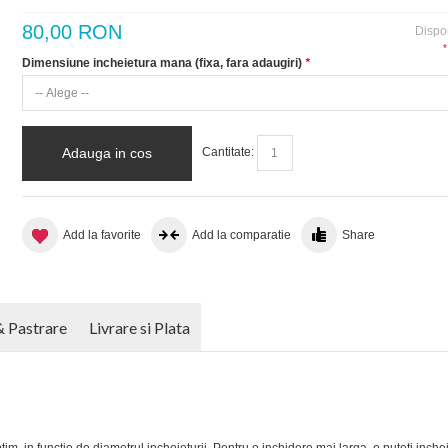
80,00 RON
Dispon
*
Dimensiune incheietura mana (fixa, fara adaugiri)
*
Adauga in cos
Cantitate:
Add la favorite
Add la comparatie
Share
& Pastrare
Livrare si Plata
tim, in functie de diametrul incheieturii. Pentru o inchidere mai larga, o puteti inchei