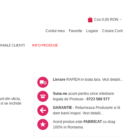
Cos
0,00 RON
Contul meu
Favorite
Logare
Creare Cont
NIALE CLIENTI
INFO PRODUSE
Livrare
RAPIDA in toata tara.
Vezi detalii...
Suna-ne
acum pentru orice intrebare
t din sticla,
legata de Produse -
0723 566 577
 si se inchide
GARANTIE
- Returneaza Produsele si iti
dam banii inapoi.
Vezi detalii...
Acest produs este
FABRICAT
cu drag
100% in Romania.