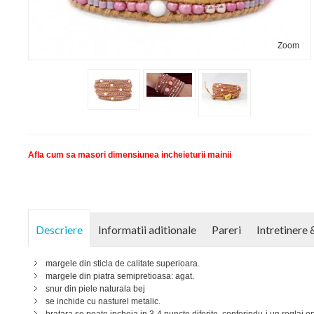
Zoom
Afla cum sa masori dimensiunea incheieturii mainii
Descriere
Informatii aditionale
Pareri
Intretinere 
margele din sticla de calitate superioara.
margele din piatra semipretioasa: agat.
snur din piele naturala bej
se inchide cu nasturel metalic.
bratara se poate incheia in 3-4 puncte diferite, conferindu-i un reglaj op