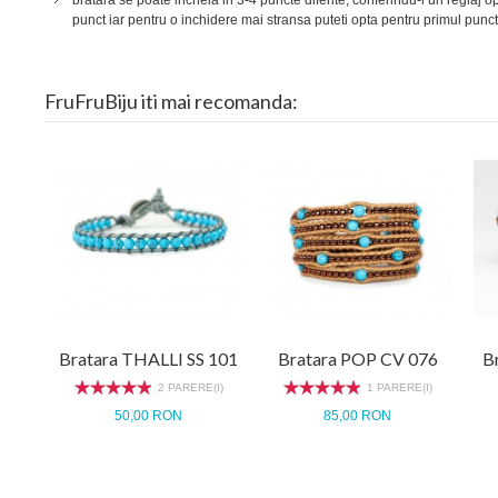
punct iar pentru o inchidere mai stransa puteti opta pentru primul punct
FruFruBiju iti mai recomanda:
Bratara THALLI SS 101
Bratara POP CV 076
B
2 PARERE(I)
1 PARERE(I)
50,00 RON
85,00 RON