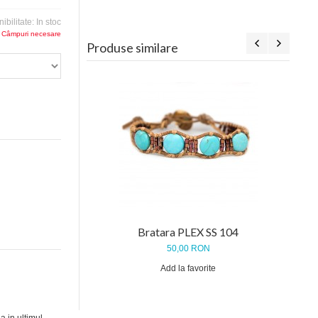
ibilitate:
In stoc
 Câmpuri necesare
Produse similare
Bratara PLEX SS 104
50,00 RON
Add la favorite
a in ultimul