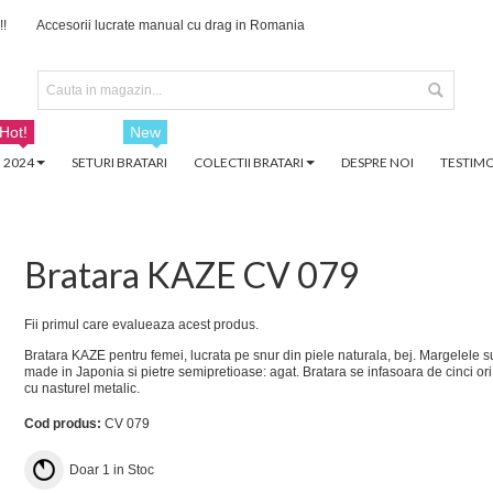
!!
Accesorii lucrate manual cu drag in Romania
Hot!
New
 2024
SETURI BRATARI
COLECTII BRATARI
DESPRE NOI
TESTIMO
Bratara KAZE CV 079
Fii primul care evalueaza acest produs.
Bratara KAZE pentru femei, lucrata pe snur din piele naturala, bej. Margelele sun
made in Japonia si pietre semipretioase: agat. Bratara se infasoara de cinci ori
cu nasturel metalic.
Cod produs:
CV 079
Doar
1
in Stoc