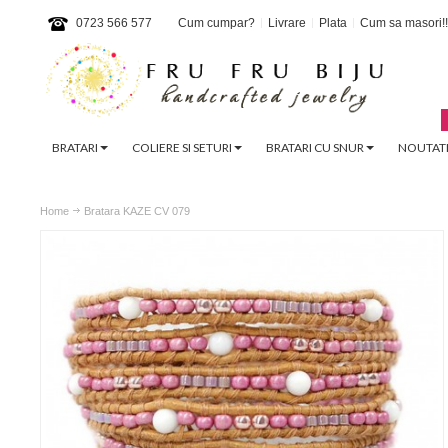
0723 566 577
Cum cumpar?
Livrare
Plata
Cum sa masori!!
BRATARI
COLIERE SI SETURI
BRATARI CU SNUR
NOUTATI
Home
Bratara KAZE CV 079