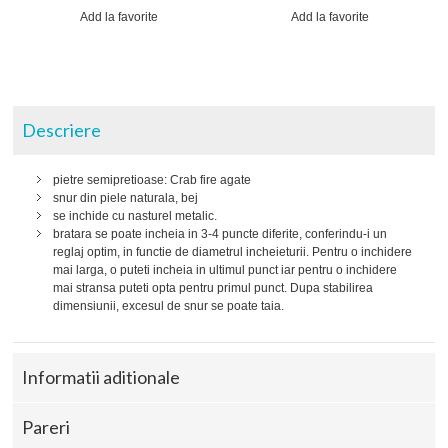
Add la favorite
Add la favorite
Descriere
pietre semipretioase: Crab fire agate
snur din piele naturala, bej
se inchide cu nasturel metalic.
bratara se poate incheia in 3-4 puncte diferite, conferindu-i un
reglaj optim, in functie de diametrul incheieturii. Pentru o inchidere
mai larga, o puteti incheia in ultimul punct iar pentru o inchidere
mai stransa puteti opta pentru primul punct. Dupa stabilirea
dimensiunii, excesul de snur se poate taia.
Informatii aditionale
Pareri