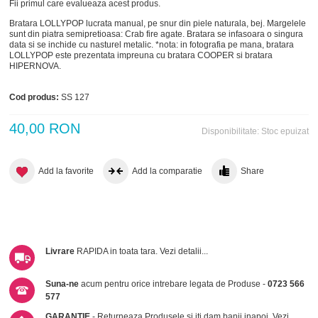
Fii primul care evalueaza acest produs.
Bratara LOLLYPOP lucrata manual, pe snur din piele naturala, bej. Margelele
sunt din piatra semipretioasa: Crab fire agate. Bratara se infasoara o singura
data si se inchide cu nasturel metalic. *nota: in fotografia pe mana, bratara
LOLLYPOP este prezentata impreuna cu bratara
COOPER
si bratara
HIPERNOVA
.
Cod produs:
SS 127
40,00 RON
Disponibilitate:
Stoc epuizat
Add la favorite
Add la comparatie
Share
Livrare
RAPIDA in toata tara.
Vezi detalii...
Suna-ne
acum pentru orice intrebare legata de Produse -
0723 566
577
GARANTIE
- Returneaza Produsele si iti dam banii inapoi.
Vezi