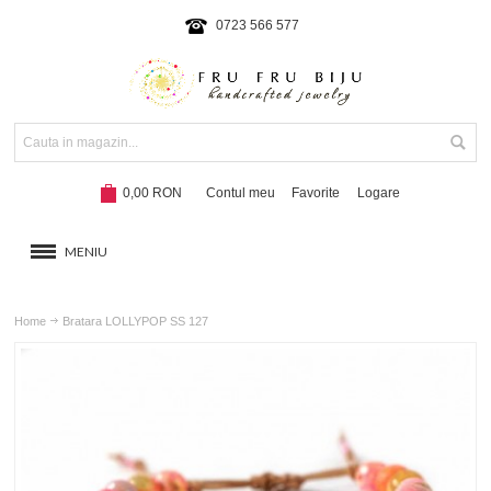
0723 566 577
0,00 RON
Contul meu
Favorite
Logare
MENIU
BRATARI
Home
Bratara LOLLYPOP SS 127
COLIERE SI SETURI
BRATARI CU SNUR
Hot!
NOUTATI 2024