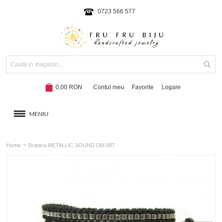
0723 566 577
0,00 RON
Contul meu
Favorite
Logare
MENIU
BRATARI
Home
Bratara METALLIC SOUND DM 087
COLIERE SI SETURI
BRATARI CU SNUR
Hot!
NOUTATI 2024