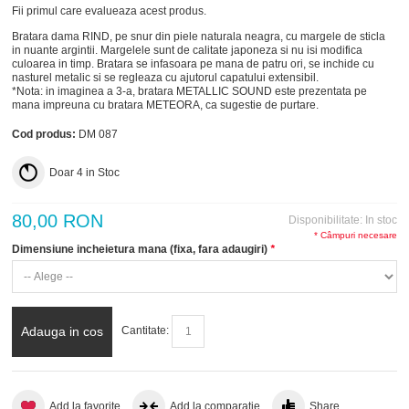
Fii primul care evalueaza acest produs.
Bratara dama RIND, pe snur din piele naturala neagra, cu margele de sticla
in nuante argintii. Margelele sunt de calitate japoneza si nu isi modifica
culoarea in timp. Bratara se infasoara pe mana de patru ori, se inchide cu
nasturel metalic si se regleaza cu ajutorul capatului extensibil.
*Nota: in imaginea a 3-a, bratara METALLIC SOUND este prezentata pe
mana impreuna cu bratara METEORA, ca sugestie de purtare.
Cod produs:
DM 087
Doar
4
in Stoc
80,00 RON
Disponibilitate:
In stoc
* Câmpuri necesare
Dimensiune incheietura mana (fixa, fara adaugiri)
*
Adauga in cos
Cantitate:
Add la favorite
Add la comparatie
Share