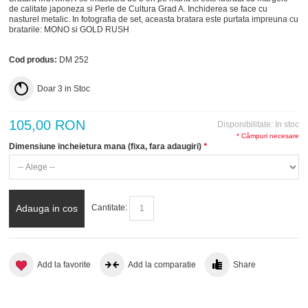
de calitate japoneza si Perle de Cultura Grad A. Inchiderea se face cu
nasturel metalic. In fotografia de set, aceasta bratara este purtata impreuna cu
bratarile:
MONO
si
GOLD RUSH
Cod produs:
DM 252
Doar
3
in Stoc
105,00 RON
Disponibilitate:
In stoc
* Câmpuri necesare
Dimensiune incheietura mana (fixa, fara adaugiri)
*
Adauga in cos
Cantitate:
Add la favorite
Add la comparatie
Share