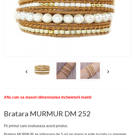
New
SETURI BRATARI
COLECTII BRATARI
DESPRE NOI
TESTIMONIALE CLIENTI
INFO PRODUSE
Afla cum sa masori dimensiunea incheieturii mainii
Bratara MURMUR DM 252
Fii primul care evalueaza acest produs.
Bratara MURMUR se infasoara de 5 ori pe mana si este lucrata cu margele