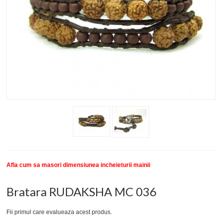
New
SETURI BRATARI
COLECTII BRATARI
DESPRE NOI
TESTIMONIALE CLIENTI
INFO PRODUSE
Afla cum sa masori dimensiunea incheieturii mainii
Bratara RUDAKSHA MC 036
Fii primul care evalueaza acest produs.