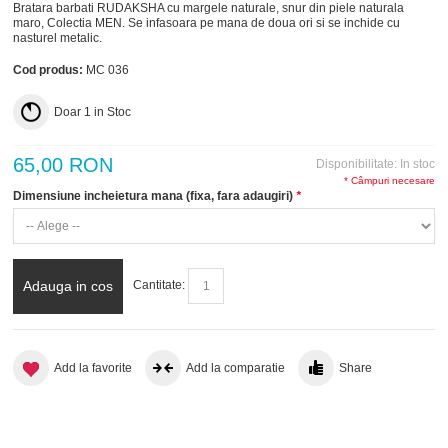
Bratara barbati RUDAKSHA cu margele naturale, snur din piele naturala
maro, Colectia MEN. Se infasoara pe mana de doua ori si se inchide cu
nasturel metalic.
Cod produs:
MC 036
Doar
1
in Stoc
65,00 RON
Disponibilitate:
In stoc
* Câmpuri necesare
Dimensiune incheietura mana (fixa, fara adaugiri)
*
Adauga in cos
Cantitate:
Add la favorite
Add la comparatie
Share