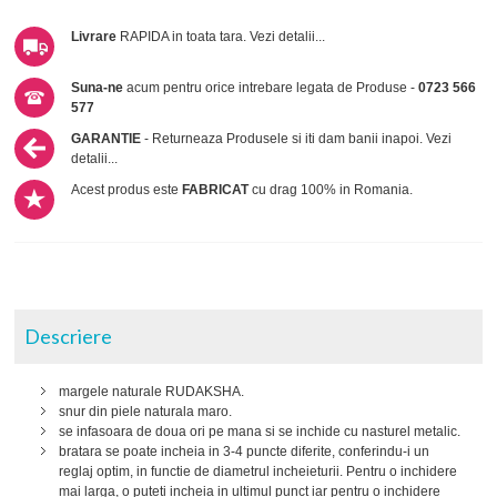
Livrare
RAPIDA in toata tara.
Vezi detalii...
Suna-ne
acum pentru orice intrebare legata de Produse -
0723 566
577
GARANTIE
- Returneaza Produsele si iti dam banii inapoi.
Vezi
detalii...
Acest produs este
FABRICAT
cu drag 100% in Romania.
Descriere
margele naturale RUDAKSHA.
snur din piele naturala maro.
se infasoara de doua ori pe mana si se inchide cu nasturel metalic.
bratara se poate incheia in 3-4 puncte diferite, conferindu-i un
reglaj optim, in functie de diametrul incheieturii. Pentru o inchidere
mai larga, o puteti incheia in ultimul punct iar pentru o inchidere