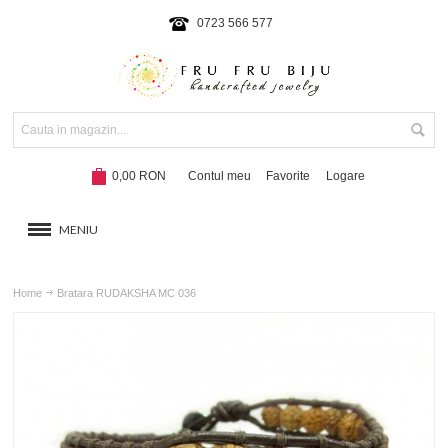
0723 566 577
0,00 RON
Contul meu
Favorite
Logare
MENIU
BRATARI
Home
Bratara RUDAKSHA MC 036
COLIERE SI SETURI
BRATARI CU SNUR
Hot!
NOUTATI 2024