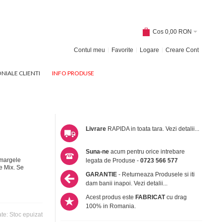
Cos
0,00 RON
Contul meu
Favorite
Logare
Creare Cont
NIALE CLIENTI
INFO PRODUSE
Livrare
RAPIDA in toata tara.
Vezi detalii...
Suna-ne
acum pentru orice intrebare
 margele
legata de Produse -
0723 566 577
e Mix. Se
GARANTIE
- Returneaza Produsele si iti
dam banii inapoi.
Vezi detalii...
Acest produs este
FABRICAT
cu drag
100% in Romania.
ate:
Stoc epuizat