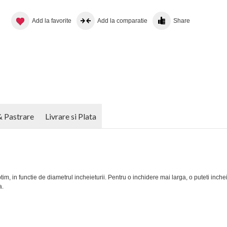
Add la favorite
Add la comparatie
Share
& Pastrare
Livrare si Plata
tim, in functie de diametrul incheieturii. Pentru o inchidere mai larga, o puteti inche
a.