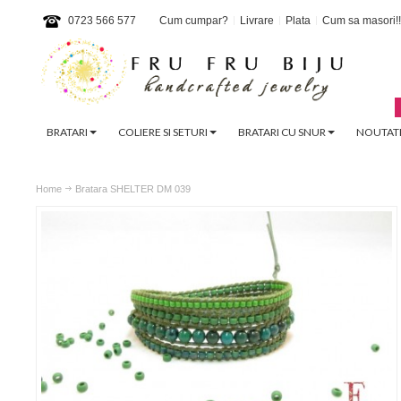
0723 566 577
Cum cumpar?
Livrare
Plata
Cum sa masori!!
BRATARI
COLIERE SI SETURI
BRATARI CU SNUR
NOUTATI
Home
Bratara SHELTER DM 039