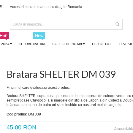
!!
Accesorii lucrate manual cu drag in Romania
Hot!
New
 2024
SETURI BRATARI
COLECTII BRATARI
DESPRE NOI
TESTIMO
Bratara SHELTER DM 039
Fii primul care evalueaza acest produs.
Bratara SHELTER, suprapusa, pe snur din bumbac cerat de culoare verde, cu
semipretioase Chrysocolla si margele din sticla de Japonia din Colectia Doubl
infasoara pe mana de patru ori si se inchide cu nasturel metalic argintiu.
Cod produs:
DM 039
45,00 RON
Disponibilit