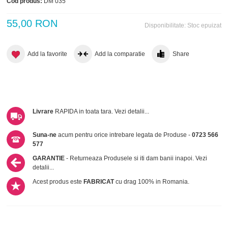
Cod produs:
DM 035
55,00 RON
Disponibilitate:
Stoc epuizat
Add la favorite
Add la comparatie
Share
Livrare
RAPIDA in toata tara.
Vezi detalii...
Suna-ne
acum pentru orice intrebare legata de Produse -
0723 566
577
GARANTIE
- Returneaza Produsele si iti dam banii inapoi.
Vezi
detalii...
Acest produs este
FABRICAT
cu drag 100% in Romania.