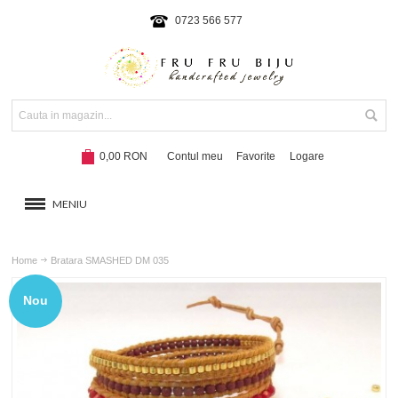
0723 566 577
0,00 RON
Contul meu
Favorite
Logare
MENIU
BRATARI
Home
Bratara SMASHED DM 035
COLIERE SI SETURI
Nou
BRATARI CU SNUR
Hot!
NOUTATI 2024