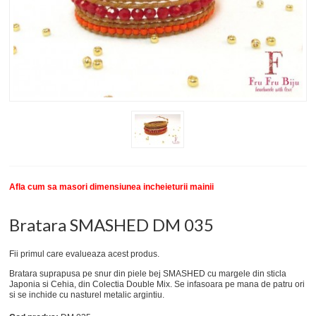
New
SETURI BRATARI
COLECTII BRATARI
DESPRE NOI
TESTIMONIALE CLIENTI
INFO PRODUSE
Afla cum sa masori dimensiunea incheieturii mainii
Bratara SMASHED DM 035
Fii primul care evalueaza acest produs.
Bratara suprapusa pe snur din piele bej SMASHED cu margele din sticla
Japonia si Cehia, din Colectia Double Mix. Se infasoara pe mana de patru ori
si se inchide cu nasturel metalic argintiu.