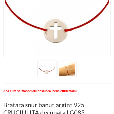
New
SETURI BRATARI
COLECTII BRATARI
DESPRE NOI
TESTIMONIALE CLIENTI
INFO PRODUSE
Afla cum sa masori dimensiunea incheieturii mainii
Bratara snur banut argint 925
CRUCIULITA decupata LG085