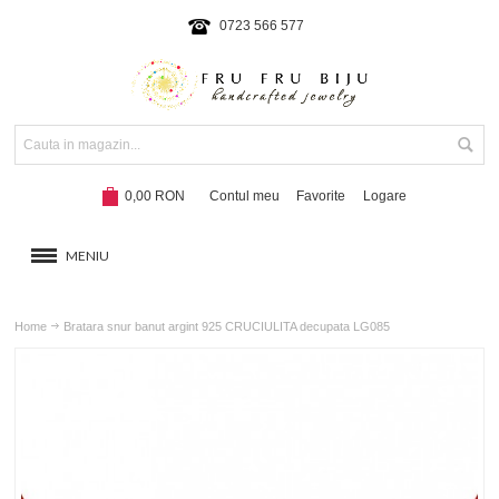
0723 566 577
0,00 RON
Contul meu
Favorite
Logare
MENIU
BRATARI
Home
Bratara snur banut argint 925 CRUCIULITA decupata LG085
COLIERE SI SETURI
BRATARI CU SNUR
Hot!
NOUTATI 2024