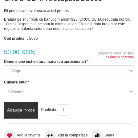
Fii primul care evalueaza acest produs.
Bratara pe snur rosu cu banut din argint 925, CRUCIULITA decupata (aprox.
10mm). Disponibila pe snur in diferite culori. Circumferinta bratarilor este
reglabila, datorita celor doua noduri ce culiseaza pe fir.
Cod produs:
LG085
50,00 RON
Disponibilitate:
In stoc
* Câmpuri necesare
Dimensiune incheietura mana (cu aproximatie)
*
Culoare snur
*
Adauga in cos
Cantitate:
Add la favorite
Add la comparatie
Share