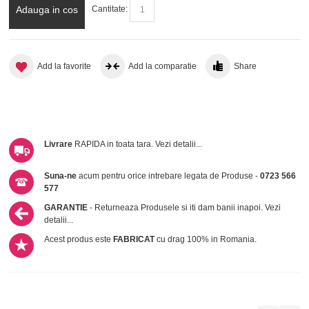
Adauga in cos
Cantitate:
Add la favorite
Add la comparatie
Share
Livrare
RAPIDA in toata tara.
Vezi detalii...
Suna-ne
acum pentru orice intrebare legata de Produse -
0723 566
577
GARANTIE
- Returneaza Produsele si iti dam banii inapoi.
Vezi
detalii...
Acest produs este
FABRICAT
cu drag 100% in Romania.