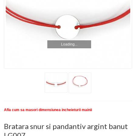
New
SETURI BRATARI
COLECTII BRATARI
DESPRE NOI
Loading...
TESTIMONIALE CLIENTI
INFO PRODUSE
Afla cum sa masori dimensiunea incheieturii mainii
Bratara snur si pandantiv argint banut
LG007