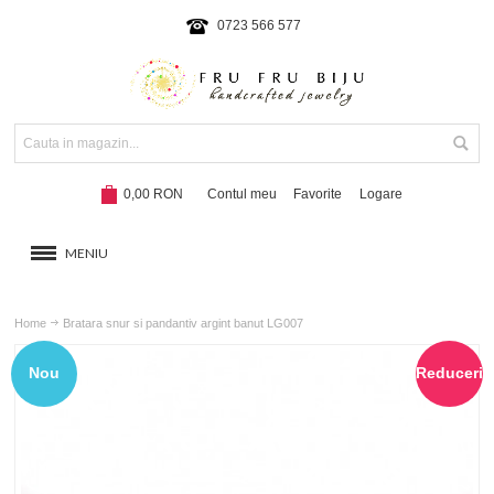
0723 566 577
0,00 RON
Contul meu
Favorite
Logare
MENIU
BRATARI
Home
Bratara snur si pandantiv argint banut LG007
COLIERE SI SETURI
Nou
Reduceri
BRATARI CU SNUR
Hot!
NOUTATI 2024