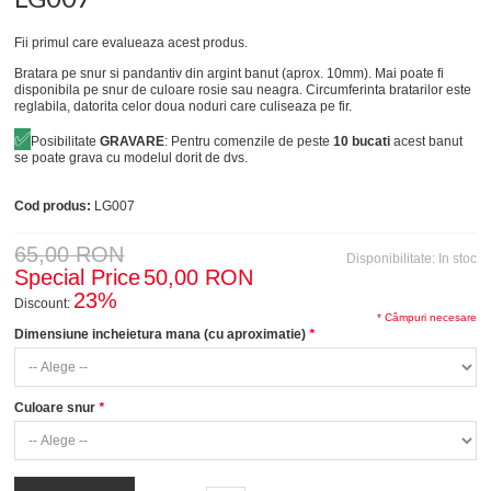
Fii primul care evalueaza acest produs.
Bratara pe snur si pandantiv din argint banut (aprox. 10mm). Mai poate fi
disponibila pe snur de culoare rosie sau neagra. Circumferinta bratarilor este
reglabila, datorita celor doua noduri care culiseaza pe fir.
✅
Posibilitate
GRAVARE
: Pentru comenzile de peste
10 bucati
acest banut
se poate grava cu modelul dorit de dvs.
Cod produs:
LG007
65,00 RON
Disponibilitate:
In stoc
Special Price
50,00 RON
23%
Discount:
* Câmpuri necesare
Dimensiune incheietura mana (cu aproximatie)
*
Culoare snur
*