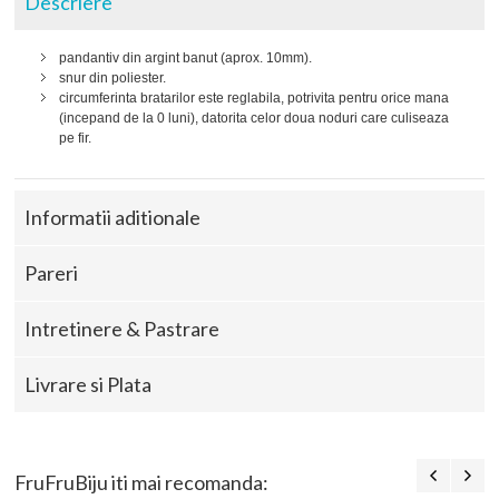
Descriere
pandantiv din argint banut (aprox. 10mm).
snur din poliester.
circumferinta bratarilor este reglabila, potrivita pentru orice mana
(incepand de la 0 luni), datorita celor doua noduri care culiseaza
pe fir.
Informatii aditionale
Pareri
Intretinere & Pastrare
Livrare si Plata
FruFruBiju iti mai recomanda: