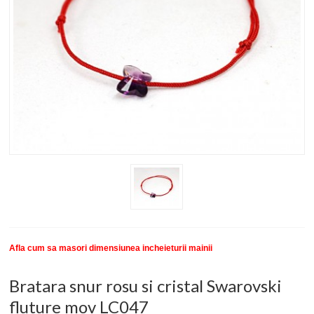
New
SETURI BRATARI
COLECTII BRATARI
DESPRE NOI
TESTIMONIALE CLIENTI
INFO PRODUSE
Afla cum sa masori dimensiunea incheieturii mainii
Bratara snur rosu si cristal Swarovski
fluture mov LC047