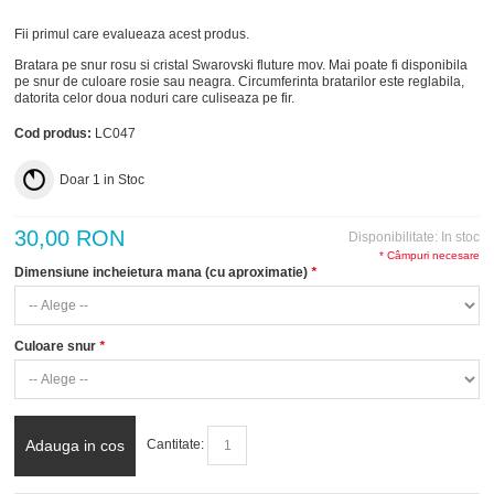
Fii primul care evalueaza acest produs.
Bratara pe snur rosu si cristal Swarovski fluture mov. Mai poate fi disponibila
pe snur de culoare rosie sau neagra. Circumferinta bratarilor este reglabila,
datorita celor doua noduri care culiseaza pe fir.
Cod produs:
LC047
Doar
1
in Stoc
30,00 RON
Disponibilitate:
In stoc
* Câmpuri necesare
Dimensiune incheietura mana (cu aproximatie)
*
Culoare snur
*
Adauga in cos
Cantitate: