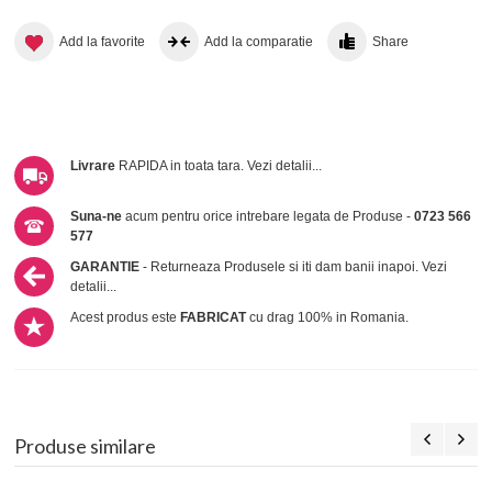
Add la favorite
Add la comparatie
Share
Livrare
RAPIDA in toata tara.
Vezi detalii...
Suna-ne
acum pentru orice intrebare legata de Produse -
0723 566
577
GARANTIE
- Returneaza Produsele si iti dam banii inapoi.
Vezi
detalii...
Acest produs este
FABRICAT
cu drag 100% in Romania.
Produse similare