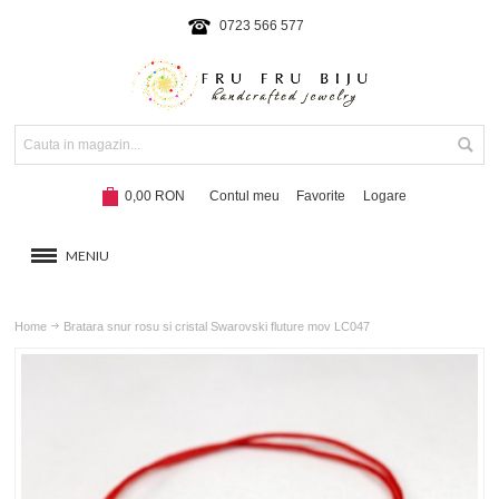
0723 566 577
0,00 RON
Contul meu
Favorite
Logare
MENIU
BRATARI
Home
Bratara snur rosu si cristal Swarovski fluture mov LC047
COLIERE SI SETURI
BRATARI CU SNUR
Hot!
NOUTATI 2024