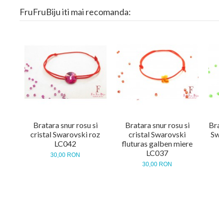
FruFruBiju iti mai recomanda:
Bratara snur rosu si
Bratara snur rosu si
Bra
cristal Swarovski roz
cristal Swarovski
Sw
LC042
fluturas galben miere
LC037
30,00 RON
30,00 RON