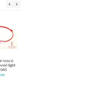
Bratara snur rosu si
Bratara pe snur si crista
cristal Swarovski
Swarovski stea verde
fluturas rosu LC039
LC011
30,00 RON
30,00 RON
r rosu si
vski light
C045
RON