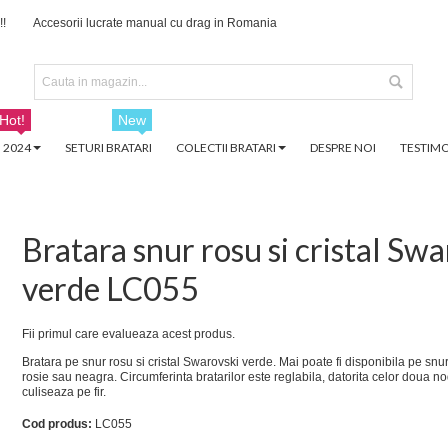
!!
Accesorii lucrate manual cu drag in Romania
Hot!
New
 2024
SETURI BRATARI
COLECTII BRATARI
DESPRE NOI
TESTIMO
Bratara snur rosu si cristal Swa
verde LC055
Fii primul care evalueaza acest produs.
Bratara pe snur rosu si cristal Swarovski verde. Mai poate fi disponibila pe snu
rosie sau neagra. Circumferinta bratarilor este reglabila, datorita celor doua no
culiseaza pe fir.
Cod produs:
LC055