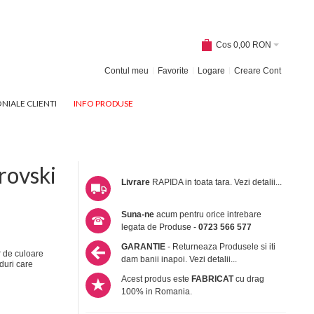
Cos
0,00 RON
Contul meu
Favorite
Logare
Creare Cont
NIALE CLIENTI
INFO PRODUSE
rovski
Livrare
RAPIDA in toata tara.
Vezi detalii...
Suna-ne
acum pentru orice intrebare
legata de Produse -
0723 566 577
GARANTIE
- Returneaza Produsele si iti
r de culoare
dam banii inapoi.
Vezi detalii...
duri care
Acest produs este
FABRICAT
cu drag
100% in Romania.