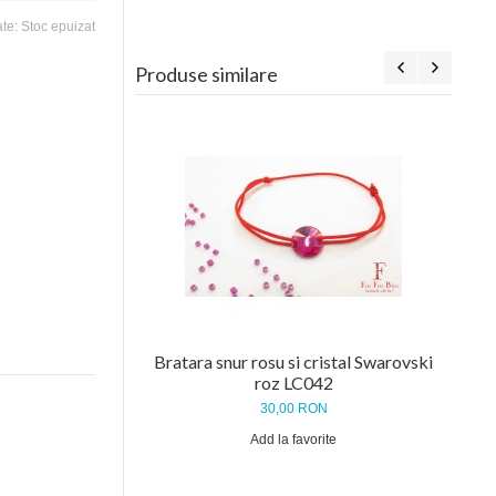
ate:
Stoc epuizat
Produse similare
Bra
Bratara snur rosu si cristal Swarovski
roz LC042
30,00 RON
Add la favorite