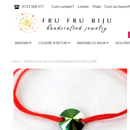
0723 566 577
Cum cumpar?
Livrare
Plata
Cum sa masori!!
BRATARI
COLIERE SI SETURI
BRATARI CU SNUR
NOUTATI
Home
Bratara snur rosu si cristal Swarovski verde LC055