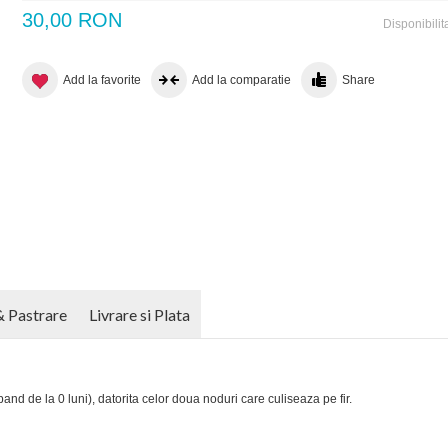
30,00 RON
Disponibilit
Add la favorite
Add la comparatie
Share
& Pastrare
Livrare si Plata
pand de la 0 luni), datorita celor doua noduri care culiseaza pe fir.