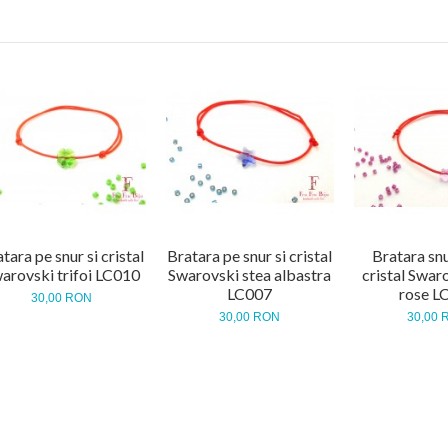
tara pe snur si cristal
Bratara pe snur si cristal
Bratara snu
arovski trifoi LC010
Swarovski stea albastra
cristal Swaro
LC007
rose L
30,00 RON
30,00 RON
30,00 