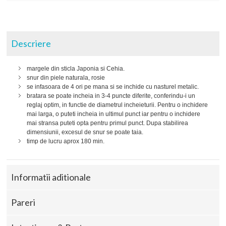
Descriere
margele din sticla Japonia si Cehia.
snur din piele naturala, rosie
se infasoara de 4 ori pe mana si se inchide cu nasturel metalic.
bratara se poate incheia in 3-4 puncte diferite, conferindu-i un
reglaj optim, in functie de diametrul incheieturii. Pentru o inchidere
mai larga, o puteti incheia in ultimul punct iar pentru o inchidere
mai stransa puteti opta pentru primul punct. Dupa stabilirea
dimensiunii, excesul de snur se poate taia.
timp de lucru aprox 180 min.
Informatii aditionale
Pareri