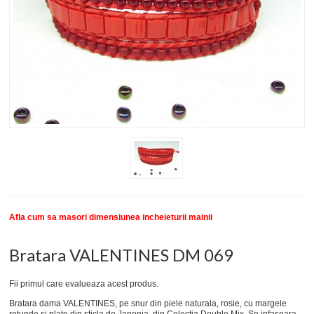
New
SETURI BRATARI
COLECTII BRATARI
DESPRE NOI
TESTIMONIALE CLIENTI
INFO PRODUSE
Afla cum sa masori dimensiunea incheieturii mainii
Bratara VALENTINES DM 069
Fii primul care evalueaza acest produs.
Bratara dama VALENTINES, pe snur din piele naturala, rosie, cu margele
rotunde si plate din sticla de Japonia, din Colectia Double Mix. Se infasoara