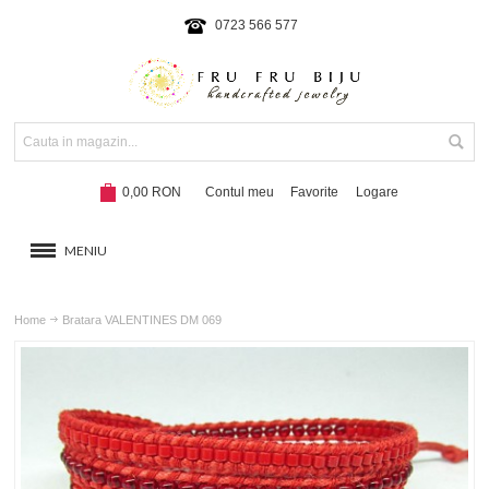
0723 566 577
0,00 RON
Contul meu
Favorite
Logare
MENIU
BRATARI
Home
Bratara VALENTINES DM 069
COLIERE SI SETURI
BRATARI CU SNUR
Hot!
NOUTATI 2024