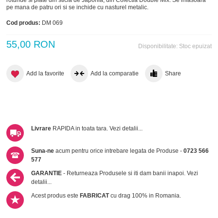
pe mana de patru ori si se inchide cu nasturel metalic.
Cod produs:
DM 069
55,00 RON
Disponibilitate:
Stoc epuizat
Add la favorite
Add la comparatie
Share
Livrare
RAPIDA in toata tara.
Vezi detalii...
Suna-ne
acum pentru orice intrebare legata de Produse -
0723 566
577
GARANTIE
- Returneaza Produsele si iti dam banii inapoi.
Vezi
detalii...
Acest produs este
FABRICAT
cu drag 100% in Romania.