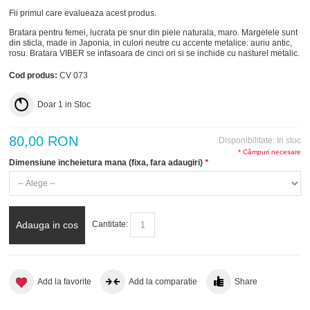
Fii primul care evalueaza acest produs.
Bratara pentru femei, lucrata pe snur din piele naturala, maro. Margelele sunt
din sticla, made in Japonia, in culori neutre cu accente metalice: auriu antic,
rosu. Bratara VIBER se infasoara de cinci ori si se inchide cu nasturel metalic.
Cod produs:
CV 073
Doar
1
in Stoc
80,00 RON
Disponibilitate:
In stoc
* Câmpuri necesare
Dimensiune incheietura mana (fixa, fara adaugiri)
*
Adauga in cos
Cantitate:
Add la favorite
Add la comparatie
Share