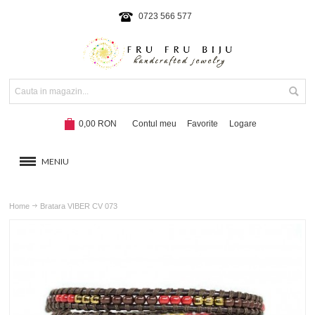
0723 566 577
0,00 RON
Contul meu
Favorite
Logare
MENIU
BRATARI
Home
Bratara VIBER CV 073
COLIERE SI SETURI
BRATARI CU SNUR
Hot!
NOUTATI 2024