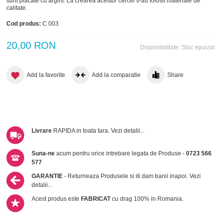
sunt placate cu argint. La crearea acestor cercei s-au folosit materiale de
calitate.
Cod produs:
C 003
20,00 RON
Disponibilitate:
Stoc epuizat
Add la favorite
Add la comparatie
Share
Livrare
RAPIDA in toata tara.
Vezi detalii...
Suna-ne
acum pentru orice intrebare legata de Produse -
0723 566
577
GARANTIE
- Returneaza Produsele si iti dam banii inapoi.
Vezi
detalii...
Acest produs este
FABRICAT
cu drag 100% in Romania.