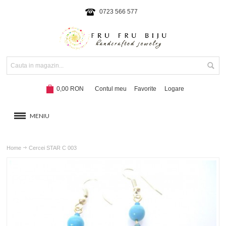
0723 566 577
0,00 RON
Contul meu
Favorite
Logare
MENIU
BRATARI
Home
Cercei STAR C 003
COLIERE SI SETURI
BRATARI CU SNUR
Hot!
NOUTATI 2024