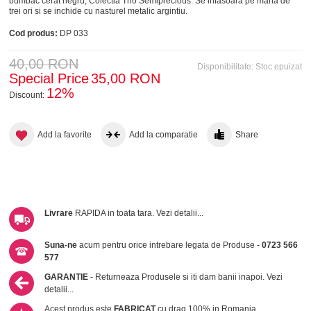
bumbac cerat negru, Colectia Trio Semiprecious. Se infasoara pe mana de
trei ori si se inchide cu nasturel metalic argintiu.
Cod produs:
DP 033
40,00 RON
Disponibilitate:
Stoc epuizat
Special Price
35,00 RON
12%
Discount:
Add la favorite
Add la comparatie
Share
Livrare
RAPIDA in toata tara.
Vezi detalii...
Suna-ne
acum pentru orice intrebare legata de Produse -
0723 566
577
GARANTIE
- Returneaza Produsele si iti dam banii inapoi.
Vezi
detalii...
Acest produs este
FABRICAT
cu drag 100% in Romania.