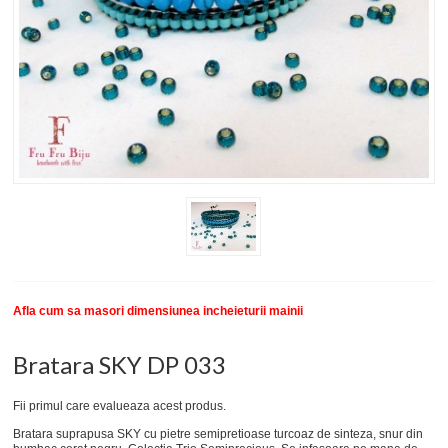
New
SETURI BRATARI
COLECTII BRATARI
DESPRE NOI
TESTIMONIALE CLIENTI
INFO PRODUSE
Afla cum sa masori dimensiunea incheieturii mainii
Bratara SKY DP 033
Fii primul care evalueaza acest produs.
Bratara suprapusa SKY cu pietre semipretioase turcoaz de sinteza, snur din