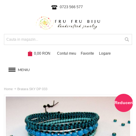
0723 566 577
0,00 RON
Contul meu
Favorite
Logare
MENIU
BRATARI
Home
Bratara SKY DP 033
COLIERE SI SETURI
Reduceri
BRATARI CU SNUR
Hot!
NOUTATI 2024