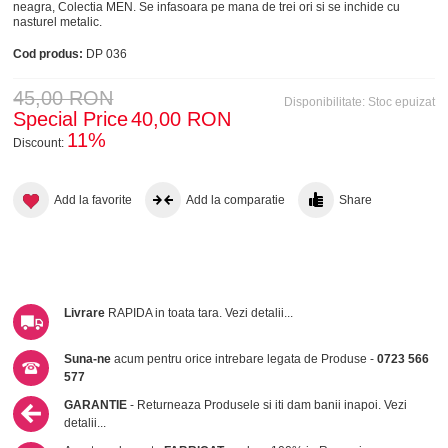
neagra, Colectia MEN. Se infasoara pe mana de trei ori si se inchide cu
nasturel metalic.
Cod produs:
DP 036
45,00 RON
Disponibilitate:
Stoc epuizat
Special Price
40,00 RON
11%
Discount:
Add la favorite
Add la comparatie
Share
Livrare
RAPIDA in toata tara.
Vezi detalii...
Suna-ne
acum pentru orice intrebare legata de Produse -
0723 566
577
GARANTIE
- Returneaza Produsele si iti dam banii inapoi.
Vezi
detalii...