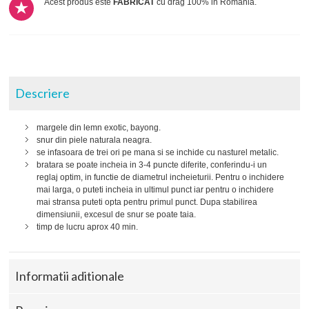
Acest produs este
FABRICAT
cu drag 100% in Romania.
Descriere
margele din lemn exotic, bayong.
snur din piele naturala neagra.
se infasoara de trei ori pe mana si se inchide cu nasturel metalic.
bratara se poate incheia in 3-4 puncte diferite, conferindu-i un
reglaj optim, in functie de diametrul incheieturii. Pentru o inchidere
mai larga, o puteti incheia in ultimul punct iar pentru o inchidere
mai stransa puteti opta pentru primul punct. Dupa stabilirea
dimensiunii, excesul de snur se poate taia.
timp de lucru aprox 40 min.
Informatii aditionale