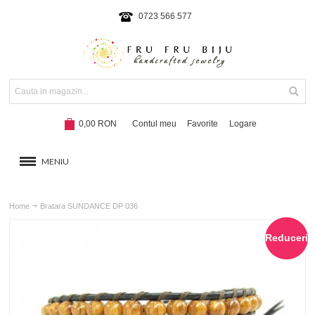
0723 566 577
0,00 RON
Contul meu
Favorite
Logare
MENIU
BRATARI
Home
Bratara SUNDANCE DP 036
COLIERE SI SETURI
Reduceri
BRATARI CU SNUR
Hot!
NOUTATI 2024