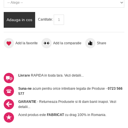
Adauga in cos
Cantitate:
Add la favorite
Add la comparatie
Share
Livrare
RAPIDA in toata tara.
Vezi detalii...
Suna-ne
acum pentru orice intrebare legata de Produse -
0723 566
577
GARANTIE
- Returneaza Produsele si iti dam banii inapoi.
Vezi
detalii...
Acest produs este
FABRICAT
cu drag 100% in Romania.