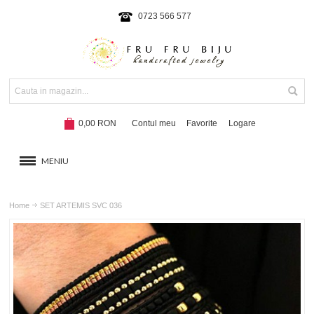
0723 566 577
0,00 RON
Contul meu
Favorite
Logare
MENIU
BRATARI
Home
SET ARTEMIS SVC 036
COLIERE SI SETURI
BRATARI CU SNUR
Hot!
NOUTATI 2024