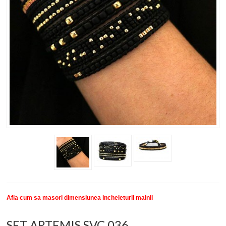
New
SETURI BRATARI
COLECTII BRATARI
DESPRE NOI
TESTIMONIALE CLIENTI
INFO PRODUSE
Afla cum sa masori dimensiunea incheieturii mainii
SET ARTEMIS SVC 036