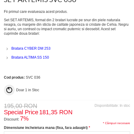
Fii primul care evalueaza acest produs.
Set SET ARTEMIS, format din 2 bratari lucrate pe snur din piele naturala
neagra, cu margele din sticla de calitate japoneza si cristale de Cehia. Negru
si auriu, un contrast cu impact cromatic puternic si deosebit. Acest set
cuprinde doua bratari:
Bratara CYBER DM 253
Bratara ALTIMA SS 150
Cod produs:
SVC 036
Doar
1
in Stoc
195,00 RON
Disponibilitate:
In stoc
Special Price
181,35 RON
7%
Discount:
* Câmpuri necesare
Dimensiune incheietura mana (fixa, fara adaugiri)
*