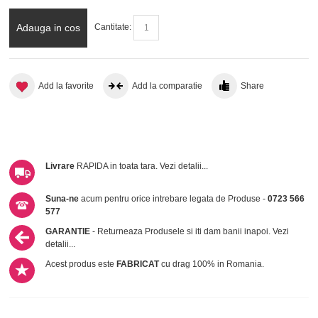
Adauga in cos
Cantitate:
Add la favorite
Add la comparatie
Share
Livrare
RAPIDA in toata tara.
Vezi detalii...
Suna-ne
acum pentru orice intrebare legata de Produse -
0723 566
577
GARANTIE
- Returneaza Produsele si iti dam banii inapoi.
Vezi
detalii...
Acest produs este
FABRICAT
cu drag 100% in Romania.