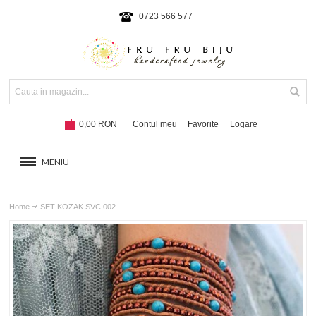
0723 566 577
0,00 RON
Contul meu
Favorite
Logare
MENIU
BRATARI
Home
SET KOZAK SVC 002
COLIERE SI SETURI
BRATARI CU SNUR
Hot!
NOUTATI 2024