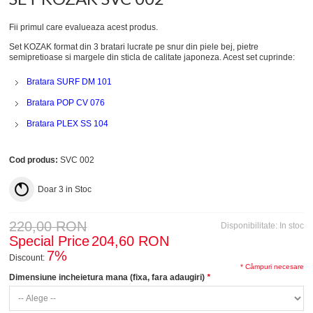
Fii primul care evalueaza acest produs.
Set KOZAK format din 3 bratari lucrate pe snur din piele bej, pietre
semipretioase si margele din sticla de calitate japoneza. Acest set cuprinde:
Bratara SURF DM 101
Bratara POP CV 076
Bratara PLEX SS 104
Cod produs:
SVC 002
Doar
3
in Stoc
220,00 RON
Disponibilitate:
In stoc
Special Price
204,60 RON
7%
Discount:
* Câmpuri necesare
Dimensiune incheietura mana (fixa, fara adaugiri)
*