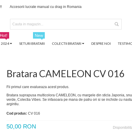
!!
Accesorii lucrate manual cu drag in Romania
Hot!
New
 2024
SETURI BRATARI
COLECTII BRATARI
DESPRE NOI
TESTIMO
Bratara CAMELEON CV 016
Fii primul care evalueaza acest produs.
Bratara suprapusa multicolora CAMELEON, cu margele din sticla Japonia, sn
verde, Colectia Vibes. Se infasoara pe mana de patru ori si se inchide cu nastu
argintiu.
Cod produs:
CV 016
50,00 RON
Disponibilit