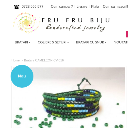
0723 566 577
Cum cumpar?
Livrare
Plata
Cum sa masori!!
BRATARI
COLIERE SI SETURI
BRATARI CU SNUR
NOUTATI
Home
Bratara CAMELEON CV 016
Nou