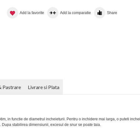
Add la favorite
Add la comparatie
Share
& Pastrare
Livrare si Plata
tim, in functie de diametrul incheieturii. Pentru o inchidere mai larga, o puteti inchei
. Dupa stabilirea dimensiunii, excesul de snur se poate taia.