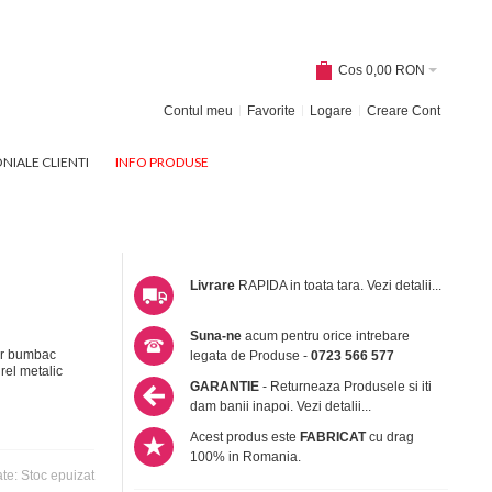
Cos
0,00 RON
Contul meu
Favorite
Logare
Creare Cont
NIALE CLIENTI
INFO PRODUSE
Livrare
RAPIDA in toata tara.
Vezi detalii...
Suna-ne
acum pentru orice intrebare
ur bumbac
legata de Produse -
0723 566 577
rel metalic
GARANTIE
- Returneaza Produsele si iti
dam banii inapoi.
Vezi detalii...
Acest produs este
FABRICAT
cu drag
100% in Romania.
ate:
Stoc epuizat