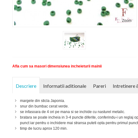
Zoom
Afla cum sa masori dimensiunea incheieturii mainii
Descriere
Informatii aditionale
Pareri
Intretinere 
margele din sticla Japonia.
snur din bumbac cerat verde.
se infasoara de 4 ori pe mana si se inchide cu nasturel metalic.
bratara se poate incheia in 3-4 puncte diferite, conferindu-i un reglaj op
punct iar pentru o inchidere mai stransa puteti opta pentru primul punct
timp de lucru aprox 120 min.