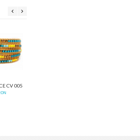
Bratara WATER LILY CV
Bratara SOFT PINK CV
033
006
70,00 RON
1 PARERE(I)
70,00 RON
CE CV 005
RON