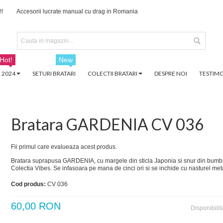
!!
Accesorii lucrate manual cu drag in Romania
Hot!
New
 2024
SETURI BRATARI
COLECTII BRATARI
DESPRE NOI
TESTIMO
Bratara GARDENIA CV 036
Fii primul care evalueaza acest produs.
Bratara suprapusa GARDENIA, cu margele din sticla Japonia si snur din bumbac
Colectia Vibes. Se infasoara pe mana de cinci ori si se inchide cu nasturel meta
Cod produs:
CV 036
60,00 RON
Disponibilit