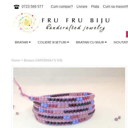
0723 566 577
Cum cumpar?
Livrare
Plata
Cum sa masori!!
BRATARI
COLIERE SI SETURI
BRATARI CU SNUR
NOUTATI
Home
Bratara GARDENIA CV 036