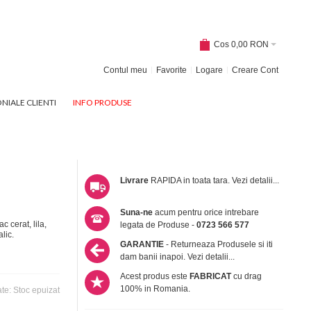
Cos
0,00 RON
Contul meu
Favorite
Logare
Creare Cont
NIALE CLIENTI
INFO PRODUSE
Livrare
RAPIDA in toata tara.
Vezi detalii...
Suna-ne
acum pentru orice intrebare
 cerat, lila,
legata de Produse -
0723 566 577
lic.
GARANTIE
- Returneaza Produsele si iti
dam banii inapoi.
Vezi detalii...
Acest produs este
FABRICAT
cu drag
100% in Romania.
ate:
Stoc epuizat