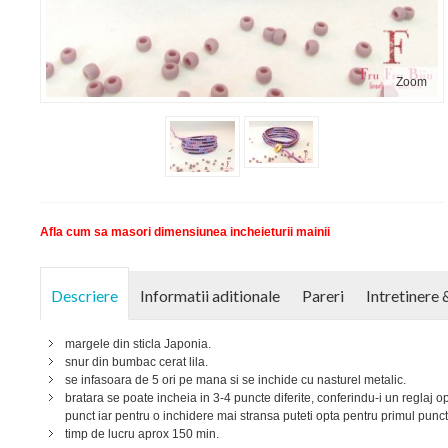
Zoom
Afla cum sa masori dimensiunea incheieturii mainii
Descriere
Informatii aditionale
Pareri
Intretinere 
margele din sticla Japonia.
snur din bumbac cerat lila.
se infasoara de 5 ori pe mana si se inchide cu nasturel metalic.
bratara se poate incheia in 3-4 puncte diferite, conferindu-i un reglaj op
punct iar pentru o inchidere mai stransa puteti opta pentru primul punct
timp de lucru aprox 150 min.