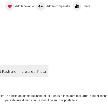
Add la favorite
Add la comparatie
Share
& Pastrare
Livrare si Plata
tim, in functie de diametrul incheieturii. Pentru o inchidere mai larga, o puteti inchei
. Dupa stabilirea dimensiunii, excesul de snur se poate taia.