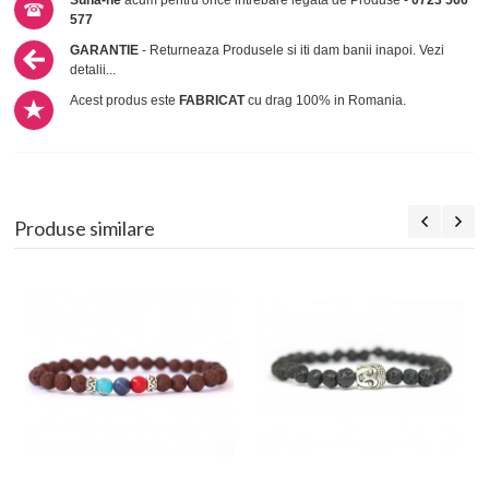
Suna-ne
acum pentru orice intrebare legata de Produse -
0723 566
577
GARANTIE
- Returneaza Produsele si iti dam banii inapoi.
Vezi
detalii...
Acest produs este
FABRICAT
cu drag 100% in Romania.
Produse similare