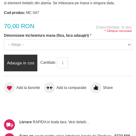
si element metalic din alama. Se infasoara pe mana o singura data.
Cod produs:
MC 047
70,00 RON
Disponibilitate:
In stoc
* Câmpuri necesare
Dimensiune incheietura mana (fixa, fara adaugiri)
*
Adauga in cos
Cantitate:
Add la favorite
Add la comparatie
Share
Livrare
RAPIDA in toata tara.
Vezi detalii...