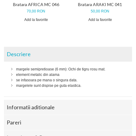
Bratara AFRICA MC 046
Bratara ARAKI MC 041
70,00 RON
50,00 RON
Add la favorite
Add la favorite
Descriere
margele semipretioase (6 mm): Ochi de tigru rosu mat.
element metalic din alama
se infasoara pe mana o singura data.
margelele sunt dispise pe guta elastica.
Informatii aditionale
Pareri