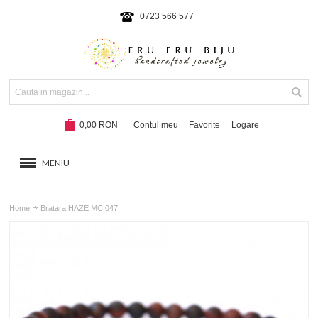
0723 566 577
0,00 RON
Contul meu
Favorite
Logare
MENIU
BRATARI
Home
Bratara HAZE MC 047
COLIERE SI SETURI
BRATARI CU SNUR
Hot!
NOUTATI 2024