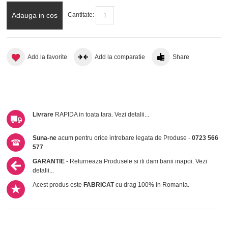
Adauga in cos
Cantitate:
Add la favorite
Add la comparatie
Share
Livrare
RAPIDA in toata tara.
Vezi detalii...
Suna-ne
acum pentru orice intrebare legata de Produse -
0723 566
577
GARANTIE
- Returneaza Produsele si iti dam banii inapoi.
Vezi
detalii...
Acest produs este
FABRICAT
cu drag 100% in Romania.