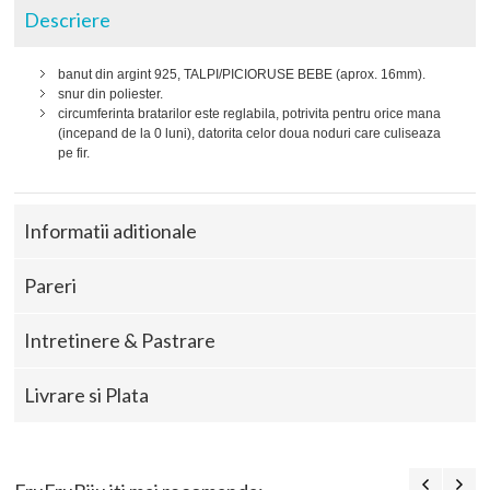
Descriere
banut din argint 925, TALPI/PICIORUSE BEBE (aprox. 16mm).
snur din poliester.
circumferinta bratarilor este reglabila, potrivita pentru orice mana
(incepand de la 0 luni), datorita celor doua noduri care culiseaza
pe fir.
Informatii aditionale
Pareri
Intretinere & Pastrare
Livrare si Plata