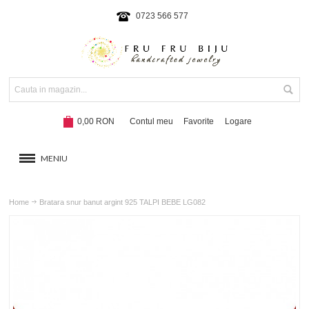
0723 566 577
0,00 RON
Contul meu
Favorite
Logare
MENIU
BRATARI
Home
Bratara snur banut argint 925 TALPI BEBE LG082
COLIERE SI SETURI
BRATARI CU SNUR
Hot!
NOUTATI 2024