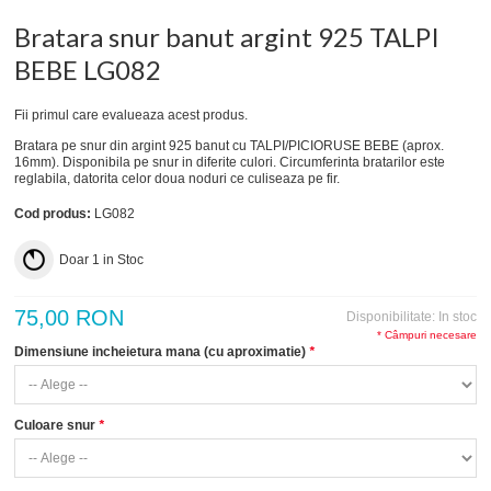
Bratara snur banut argint 925 TALPI
BEBE LG082
Fii primul care evalueaza acest produs.
Bratara pe snur din argint 925 banut cu TALPI/PICIORUSE BEBE (aprox.
16mm). Disponibila pe snur in diferite culori. Circumferinta bratarilor este
reglabila, datorita celor doua noduri ce culiseaza pe fir.
Cod produs:
LG082
Doar
1
in Stoc
75,00 RON
Disponibilitate:
In stoc
* Câmpuri necesare
Dimensiune incheietura mana (cu aproximatie)
*
Culoare snur
*