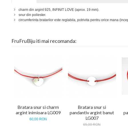
charm din argint 925, INFINIT LOVE (aprox. 19 mm).
snur din poliester.
circumferinta bratarilor este reglabila, potrivita pentru orice mana (ince
FruFruBiju iti mai recomanda:
Bratara snur si charm
Bratara snur si
argint inimioara LG009
pandantiv argint banut
pa
LG007
60,00 RON
65,00 RON