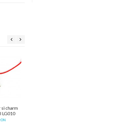
Bratara snur si
Bratara snur si
pandantiv argint ancora
pandantiv argint biluta
LG008
LG005
65,00 RON
50,00 RON
r si charm
il LG010
RON