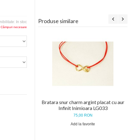
Produse similare
ibilitate:
In stoc
 Câmpuri necesare
Bra
Bratara snur charm argint placat cu aur
Infinit Inimioara LG033
75,00 RON
Add la favorite