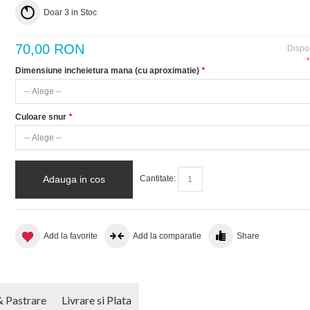
Doar
3
in Stoc
70,00 RON
Dispon
*
Dimensiune incheietura mana (cu aproximatie)
*
Culoare snur
*
Adauga in cos
Cantitate:
Add la favorite
Add la comparatie
Share
& Pastrare
Livrare si Plata