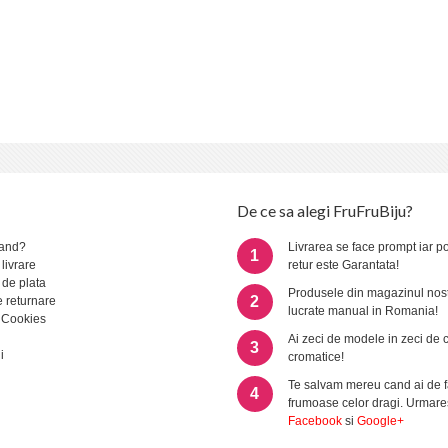
De ce sa alegi FruFruBiju?
and?
Livrarea se face prompt iar po
1
 livrare
retur este Garantata!
 de plata
Produsele din magazinul nost
2
e returnare
lucrate manual in Romania!
 Cookies
Ai zeci de modele in zeci de 
3
i
cromatice!
Te salvam mereu cand ai de f
4
frumoase celor dragi. Urmare
Facebook
si
Google+