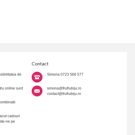
Contact
sibilitatea de
Simona
0723 566 577
ru online sunt
simona@frufrubiju.ro
contact@frufrubiju.ro
combinatii
acut cadouri
ste-ne pe