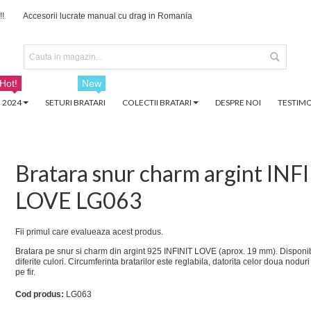
!!
Accesorii lucrate manual cu drag in Romania
Hot!
New
 2024
SETURI BRATARI
COLECTII BRATARI
DESPRE NOI
TESTIMO
Bratara snur charm argint INF
LOVE LG063
Fii primul care evalueaza acest produs.
Bratara pe snur si charm din argint 925 INFINIT LOVE (aprox. 19 mm). Disponib
diferite culori. Circumferinta bratarilor este reglabila, datorita celor doua nodur
pe fir.
Cod produs:
LG063