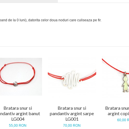
pand de la 0 luni), datorita celor doua noduri care culiseaza pe fir.
Bratara snur si
Bratara snur si
Bratara snu
ndantiv argint banut
pandantiv argint sarpe
argint cop
LG004
LG001
60,00 
55,00 RON
70,00 RON