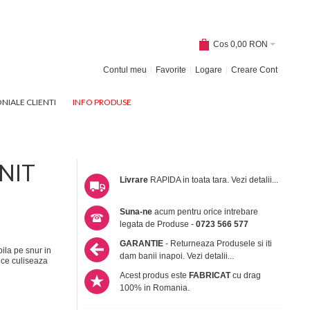
Cos
0,00 RON
Contul meu
Favorite
Logare
Creare Cont
NIALE CLIENTI
INFO PRODUSE
INIT
Livrare
RAPIDA in toata tara.
Vezi detalii...
Suna-ne
acum pentru orice intrebare
legata de Produse -
0723 566 577
GARANTIE
- Returneaza Produsele si iti
ila pe snur in
dam banii inapoi.
Vezi detalii...
i ce culiseaza
Acest produs este
FABRICAT
cu drag
100% in Romania.