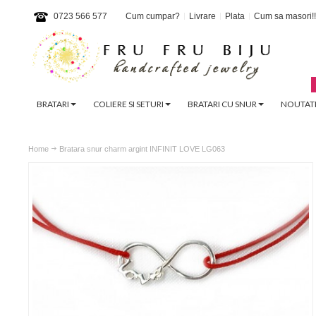
0723 566 577
Cum cumpar?
Livrare
Plata
Cum sa masori!!
BRATARI
COLIERE SI SETURI
BRATARI CU SNUR
NOUTATI
Home
Bratara snur charm argint INFINIT LOVE LG063