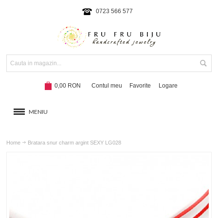
0723 566 577
0,00 RON
Contul meu
Favorite
Logare
MENIU
BRATARI
Home
Bratara snur charm argint SEXY LG028
COLIERE SI SETURI
BRATARI CU SNUR
Hot!
NOUTATI 2024