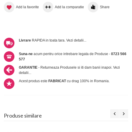
Add la favorite
Add la comparatie
Share
Livrare
RAPIDA in toata tara.
Vezi detalii...
Suna-ne
acum pentru orice intrebare legata de Produse -
0723 566
577
GARANTIE
- Returneaza Produsele si iti dam banii inapoi.
Vezi
detalii...
Acest produs este
FABRICAT
cu drag 100% in Romania.
Produse similare