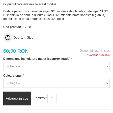
Fii primul care evalueaza acest produs.
Bratara pe snur si charm din argint 925 in forma de placuta cu decupaj SEXY.
Disponibila pe snur in diferite culori. Circumferinta bratarilor este reglabila,
datorita celor doua noduri ce culiseaza pe fir.
Cod produs:
LG028
Doar
1
in Stoc
60,00 RON
Disponibilitate:
In stoc
* Câmpuri necesare
Dimensiune incheietura mana (cu aproximatie)
*
Culoare snur
*
Adauga in cos
Cantitate: