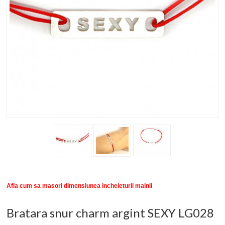
New
SETURI BRATARI
COLECTII BRATARI
DESPRE NOI
TESTIMONIALE CLIENTI
INFO PRODUSE
Afla cum sa masori dimensiunea incheieturii mainii
Bratara snur charm argint SEXY LG028