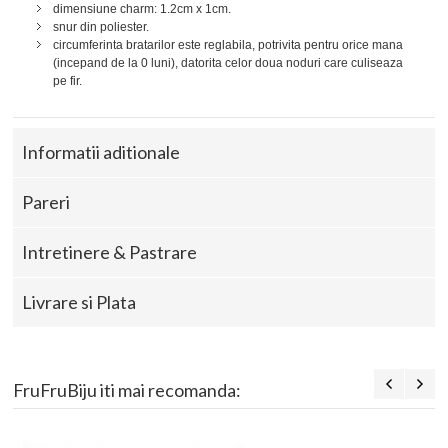
dimensiune charm: 1.2cm x 1cm.
snur din poliester.
circumferinta bratarilor este reglabila, potrivita pentru orice mana
(incepand de la 0 luni), datorita celor doua noduri care culiseaza
pe fir.
Informatii aditionale
Pareri
Intretinere & Pastrare
Livrare si Plata
FruFruBiju iti mai recomanda: