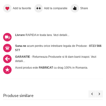
Add la favorite
Add la comparatie
Share
Livrare
RAPIDA in toata tara.
Vezi detalii...
Suna-ne
acum pentru orice intrebare legata de Produse -
0723 566
577
GARANTIE
- Returneaza Produsele si iti dam banii inapoi.
Vezi
detalii...
Acest produs este
FABRICAT
cu drag 100% in Romania.
Produse similare