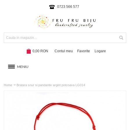
0723 566 577
0,00 RON
Contul meu
Favorite
Logare
MENIU
BRATARI
Home
Bratara snur si pandantiv argint potcoava LG014
COLIERE SI SETURI
BRATARI CU SNUR
Hot!
NOUTATI 2024