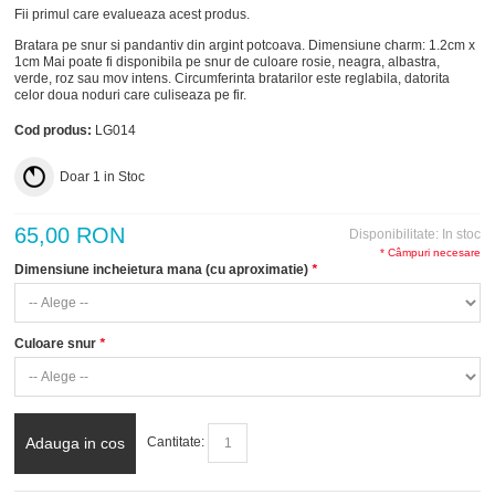
Fii primul care evalueaza acest produs.
Bratara pe snur si pandantiv din argint potcoava. Dimensiune charm: 1.2cm x
1cm Mai poate fi disponibila pe snur de culoare rosie, neagra, albastra,
verde, roz sau mov intens. Circumferinta bratarilor este reglabila, datorita
celor doua noduri care culiseaza pe fir.
Cod produs:
LG014
Doar
1
in Stoc
65,00 RON
Disponibilitate:
In stoc
* Câmpuri necesare
Dimensiune incheietura mana (cu aproximatie)
*
Culoare snur
*
Adauga in cos
Cantitate: