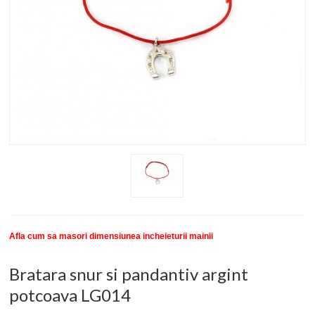
New
SETURI BRATARI
COLECTII BRATARI
DESPRE NOI
TESTIMONIALE CLIENTI
INFO PRODUSE
Afla cum sa masori dimensiunea incheieturii mainii
Bratara snur si pandantiv argint
potcoava LG014