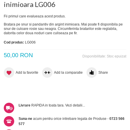
inimioara LG006
Fii primul care evalueaza acest produs.
Bratara pe snur si pandantiv din argint inimioara. Mai poate fi disponibila pe
snur de culoare rosie sau neagra. Circumferinta bratarilor este reglabila,
datorita celor doua noduri care culiseaza pe fir.
Cod produs:
LG006
50,00 RON
Disponibilitate:
Stoc epuizat
Add la favorite
Add la comparatie
Share
Livrare
RAPIDA in toata tara.
Vezi detalii...
Suna-ne
acum pentru orice intrebare legata de Produse -
0723 566
577