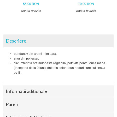
55,00 RON
70,00 RON
Add la favorite
Add la favorite
Descriere
pandantiv din argint inimioara.
snur din poliester.
circumferinta bratarilor este reglabila, potrivita pentru orice mana
(incepand de la 0 luni), datorita celor doua noduri care culiseaza
pe fir.
Informatii aditionale
Pareri