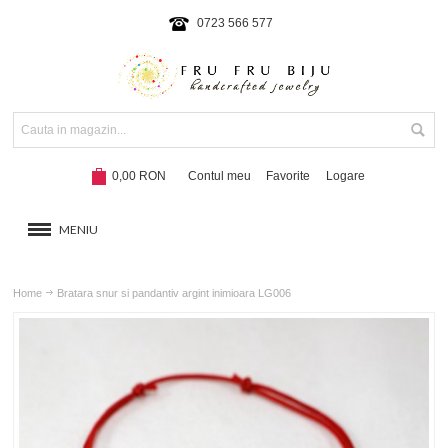
0723 566 577
0,00 RON
Contul meu
Favorite
Logare
MENIU
BRATARI
Home
Bratara snur si pandantiv argint inimioara LG006
COLIERE SI SETURI
BRATARI CU SNUR
Hot!
NOUTATI 2024