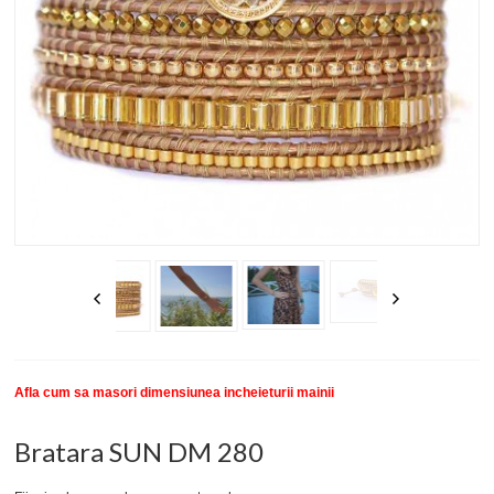
New
SETURI BRATARI
COLECTII BRATARI
DESPRE NOI
TESTIMONIALE CLIENTI
INFO PRODUSE
Afla cum sa masori dimensiunea incheieturii mainii
Bratara SUN DM 280