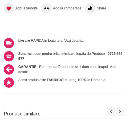
Add la favorite
Add la comparatie
Share
Livrare
RAPIDA in toata tara.
Vezi detalii...
Suna-ne
acum pentru orice intrebare legata de Produse -
0723 566
577
GARANTIE
- Returneaza Produsele si iti dam banii inapoi.
Vezi
detalii...
Acest produs este
FABRICAT
cu drag 100% in Romania.
Produse similare