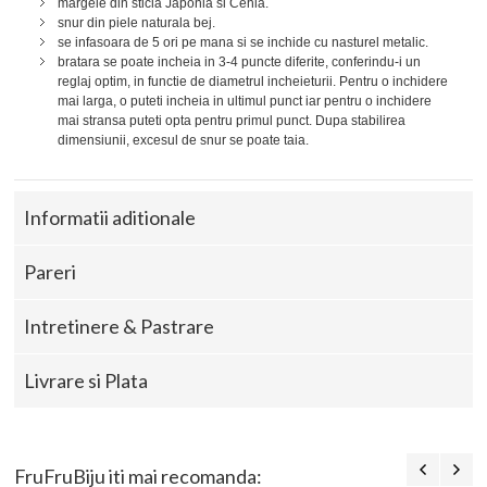
margele din sticla Japonia si Cehia.
snur din piele naturala bej.
se infasoara de 5 ori pe mana si se inchide cu nasturel metalic.
bratara se poate incheia in 3-4 puncte diferite, conferindu-i un
reglaj optim, in functie de diametrul incheieturii. Pentru o inchidere
mai larga, o puteti incheia in ultimul punct iar pentru o inchidere
mai stransa puteti opta pentru primul punct. Dupa stabilirea
dimensiunii, excesul de snur se poate taia.
Informatii aditionale
Pareri
Intretinere & Pastrare
Livrare si Plata
FruFruBiju iti mai recomanda: