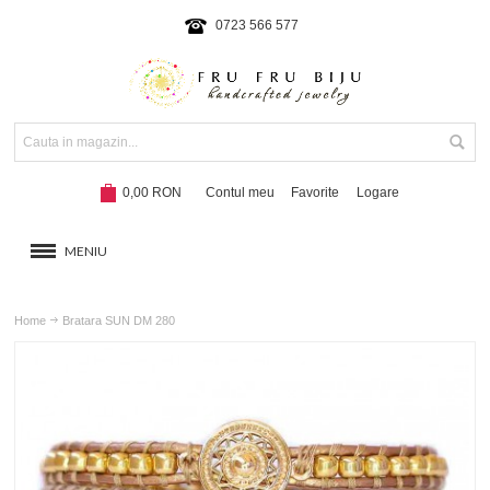
0723 566 577
0,00 RON
Contul meu
Favorite
Logare
MENIU
BRATARI
Home
Bratara SUN DM 280
COLIERE SI SETURI
BRATARI CU SNUR
Hot!
NOUTATI 2024