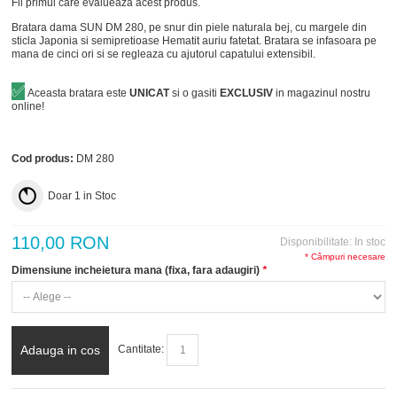
Fii primul care evalueaza acest produs.
Bratara dama SUN DM 280, pe snur din piele naturala bej, cu margele din
sticla Japonia si semipretioase Hematit auriu fatetat. Bratara se infasoara pe
mana de cinci ori si se regleaza cu ajutorul capatului extensibil.
✅
Aceasta bratara este
UNICAT
si o gasiti
EXCLUSIV
in magazinul nostru
online!
Cod produs:
DM 280
Doar
1
in Stoc
110,00 RON
Disponibilitate:
In stoc
* Câmpuri necesare
Dimensiune incheietura mana (fixa, fara adaugiri)
*
Adauga in cos
Cantitate: